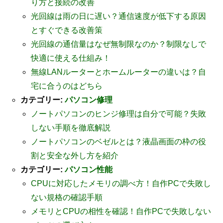
り方と接続の改善
光回線は雨の日に遅い？通信速度が低下する原因
とすぐできる改善策
光回線の通信量はなぜ無制限なのか？制限なしで
快適に使える仕組み！
無線LANルーターとホームルーターの違いは？自
宅に合うのはどちら
カテゴリー:
パソコン修理
ノートパソコンのヒンジ修理は自分で可能？失敗
しない手順を徹底解説
ノートパソコンのベゼルとは？液晶画面の枠の役
割と安全な外し方を紹介
カテゴリー:
パソコン性能
CPUに対応したメモリの調べ方！自作PCで失敗し
ない規格の確認手順
メモリとCPUの相性を確認！自作PCで失敗しない