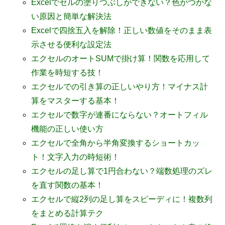
Excelでセルの塗りつぶしができない？色がつかな
い原因と簡単な解決法
Excelで四捨五入を解除！正しい数値をそのまま表
示させる便利な設定法
エクセルのオートSUMで掛け算！関数を応用して
作業を時短する技！
エクセルでの引き算の正しいやり方！マイナス計
算をマスターする基本！
エクセルで数字が連番にならない？オートフィル
機能の正しい使い方
エクセルで全角から半角変換するショートカッ
ト！文字入力の時短術！
エクセルの足し算で1円合わない？端数処理のズレ
を直す関数の基本！
エクセルで縦2列の足し算をスピーディに！複数列
をまとめる計算テク