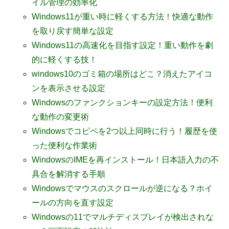
イル管理の効率化
Windows11が重い時に軽くする方法！快適な動作
を取り戻す簡単な設定
Windows11の高速化を目指す設定！重い動作を劇
的に軽くする技！
windows10のゴミ箱の場所はどこ？消えたアイコ
ンを表示させる設定
Windowsのファンクションキーの設定方法！便利
な動作の変更術
Windowsでコピペを2つ以上同時に行う！履歴を使
った便利な作業術
WindowsのIMEを再インストール！日本語入力の不
具合を解消する手順
Windowsでマウスのスクロールが逆になる？ホイ
ールの方向を直す設定
Windowsの11でマルチディスプレイが検出されな