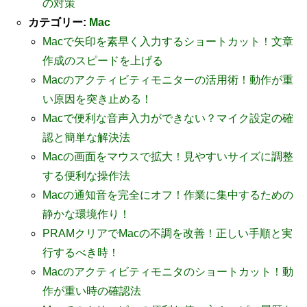
の対策
カテゴリー:
Mac
Macで矢印を素早く入力するショートカット！文章
作成のスピードを上げる
Macのアクティビティモニターの活用術！動作が重
い原因を突き止める！
Macで便利な音声入力ができない？マイク設定の確
認と簡単な解決法
Macの画面をマウスで拡大！見やすいサイズに調整
する便利な操作法
Macの通知音を完全にオフ！作業に集中するための
静かな環境作り！
PRAMクリアでMacの不調を改善！正しい手順と実
行するべき時！
Macのアクティビティモニタのショートカット！動
作が重い時の確認法