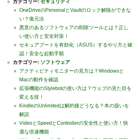
カテゴリー:
セキュリティ
OneDriveのPersonalとVaultのロック解除ができな
い？復元法
悪意のあるソフトウェアの削除ツールとは？正し
い使い方と安全対策！
セキュアブートを有効化（ASUS）するやり方と確
認！安全な起動手順
カテゴリー:
ソフトウェア
アクティビティモニターの見方は？Windowsと
Macの動作を確認
拡張機能のStylebotの使い方は？ウェブの見た目を
変える技！
KindleのUnlimitedは解約後どうなる？本の扱いを
解説
VideoとSpeedとControllerの安全性と使い方！快
適な倍速機能