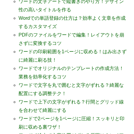
ワードの文字アートで縦書きのやり方！デザイン
性の高いタイトルを作る
Wordでの単語登録の仕方は？効率よく文章を作成
するカスタマイズ
PDFのファイルをワードで編集！レイアウトを崩
さずに変換するコツ
ワードの印刷範囲を1ページに収める！はみ出さず
に綺麗に刷る技！
ワードでオリジナルのテンプレートの作成方法！
業務を効率化するコツ
ワードで文字を丸で囲むと文字がずれる？綺麗な
配置にする調整テク！
ワードで上下の文字がずれる？行間とグリッド線
を合わせて綺麗にする
ワードで2ページを1ページに圧縮！スッキリと印
刷に収める裏ワザ！