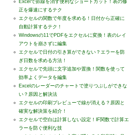
Excelで罫線を消す便利なショートカット！表の修
正を爆速にするテク
エクセルの関数で年度を求める！日付から正確に
自動計算するテク！
Windowsの11でPDFをエクセルに変換！表のレイ
アウトを崩さずに編集
エクセルで日付の引き算ができない？エラーを防
ぎ日数を求める方法！
エクセルで先頭に文字追加や置換！関数を使って
効率よくデータを編集
Excelのレーダーのチャートで塗りつぶしができな
い？原因と解決法
エクセルの印刷プレビューで線が消える？原因と
確実な解決策を紹介！
エクセルで空白は計算しない設定！IF関数で計算エ
ラーを防ぐ便利な技