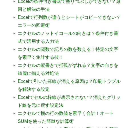
Excelの条件付き書式で塗りつぶしができない？原
因と解決の手法
Excelで行列数が違うとシートがコピーできない？
エラーの回避術
エクセルのノットイコールの向きは？条件付き書
式で活用する入力法
エクセルの関数で記号の数を数える！特定の文字
を素早く集計する技！
エクセルの縦書きで括弧がずれる？文字の向きを
綺麗に揃える対処法
Excelで引いた罫線が消える原因は？印刷トラブル
を解決する設定
Excelでセルの枠線が表示されない？消えたグリッ
ド線を元に戻す設定法
エクセルで横の行の数値を素早く合計！オート
SUMを使った簡単な計算術