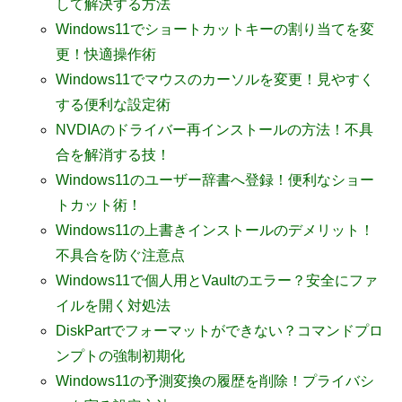
して解決する方法
Windows11でショートカットキーの割り当てを変
更！快適操作術
Windows11でマウスのカーソルを変更！見やすく
する便利な設定術
NVDIAのドライバー再インストールの方法！不具
合を解消する技！
Windows11のユーザー辞書へ登録！便利なショー
トカット術！
Windows11の上書きインストールのデメリット！
不具合を防ぐ注意点
Windows11で個人用とVaultのエラー？安全にファ
イルを開く対処法
DiskPartでフォーマットができない？コマンドプロ
ンプトの強制初期化
Windows11の予測変換の履歴を削除！プライバシ