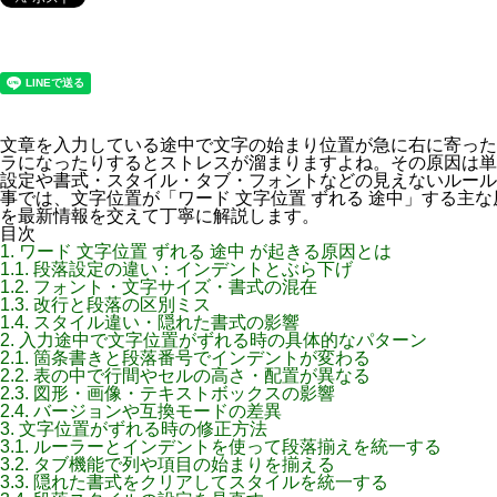
文章を入力している途中で文字の始まり位置が急に右に寄った
ラになったりするとストレスが溜まりますよね。その原因は単
設定や書式・スタイル・タブ・フォントなどの見えないルール
事では、文字位置が「ワード 文字位置 ずれる 途中」する主
を最新情報を交えて丁寧に解説します。
目次
1.
ワード 文字位置 ずれる 途中 が起きる原因とは
1.1.
段落設定の違い：インデントとぶら下げ
1.2.
フォント・文字サイズ・書式の混在
1.3.
改行と段落の区別ミス
1.4.
スタイル違い・隠れた書式の影響
2.
入力途中で文字位置がずれる時の具体的なパターン
2.1.
箇条書きと段落番号でインデントが変わる
2.2.
表の中で行間やセルの高さ・配置が異なる
2.3.
図形・画像・テキストボックスの影響
2.4.
バージョンや互換モードの差異
3.
文字位置がずれる時の修正方法
3.1.
ルーラーとインデントを使って段落揃えを統一する
3.2.
タブ機能で列や項目の始まりを揃える
3.3.
隠れた書式をクリアしてスタイルを統一する