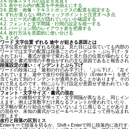
3.4.
段落スタイルの設定を見直す
3.5.
表やセル内の配置を中央揃えにする
3.6.
図形・画像・テキストボックスの配置を固定する
4.
ずれが直らない時のチェックポイントと注意すべき点
4.1.
コピー元の書式が隠れていないか確認する
4.2.
フォントと文字間隔・行間の設定を統一する
4.3.
バージョン間のレイアウト差を把握する
4.4.
改行方法を意図的に使い分ける
5.
まとめ
ワード 文字位置 ずれる 途中 が起きる原因とは
文字位置が途中でずれる現象は、見た目には似ていても内部の
ワードでは文字の配置は段落ごとのインデント・ぶら下げ・タ
されており、書式が途中で変わると見た目の位置が揃わなくな
落設定と書式管理の不整合がずれの主な原因であると報告され
段落設定の違い：インデントとぶら下げ
ワードの段落には「最初の行のみ字下げ」「ぶら下げ」「左イ
されています。途中で改行や段落の区切り（Enterキー）を
当てられて別のインデントが適用されることがあります。その
れて見えるのです。特にぶら下げ設定が意図せず使われている
げされてしまうことがあります。
フォント・文字サイズ・書式の混在
フォントの種類や文字サイズ・文字間隔が異なると、同じイン
えます。例えば英数字だけ異なるフォントが使われていたり、
文字幅が変わり始点が揃っていないように感じることがありま
の混在や、未知の書式がコピー＆ペーストによって持ち込まれ
増します。
改行と段落の区別ミス
Enterキーで段落を切るか、Shift＋Enterで同じ段落内に