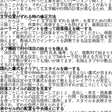
古いバージョンで作った文書を新しいバージョンで開くと、フ
れることがあり、それによって文字位置がずれることがあります。
じフォント名であっても文字幅や行間の計算が異なるため、異
があります。
文字位置がずれる時の修正方法
ここからは、「ワード 文字位置 ずれる 途中」を直すための
り除くことで、作業中に再発することを防げます。最新設定に
ルーラーとインデントを使って段落揃えを統一する
まず、ずれが生じている段落をすべて選択してください。画面
デント・最初の行インデント・ぶら下げインデントの位置を視
揃えます。数値入力でインデントを調整できる設定画面で、左
ると安定します。
タブ機能で列や項目の始まりを揃える
「項目名：内容」や「部門 氏名 備考」など、複数列で始ま
う。タブ位置を設定したうえでTabキーで切り替える方法で
く、文字数が変わっても揃いが保てます。右揃えタブや小数点
するのも有効です。
隠れた書式をクリアしてスタイルを統一する
コピーした文章やWebからの貼り付けは見えない書式が含ま
を選択して「すべての書式をクリア」する操作を行ったあと、
要な段落設定や文字書式を改めて整えるとレイアウトが安定し
全体の見た目が統一され、文字位置のずれが起こりにくくなり
段落スタイルの設定を見直す
段落ごとにスタイルを統一しておくと、見出し・本文・箇条書
ます。スタイルの設定でインデント・行間・段落前後の間隔を
を使ってすべての該当箇所に適用します。スタイルを反映させ
承され、ずれが自然と抑えられます。
表やセル内の配置を中央揃えにする