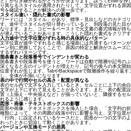
ど）が引き継がれるかどうかが決まります。誤ってEnterを
り異なるスタイルが適用されたりして、文字位置がずれる原因
号を確認することが解決への第一歩です。
スタイル違い・隠れた書式の影響
ワードには「スタイル」があり、標準・見出しなどのカテゴリ
す。途中でスタイルが切り替わっていると、別段落の見た目が
なります。また、コピー＆ペーストで元文書の書式情報が持ち
が潜んでいることがあります。こうした隠れた書式をクリアす
入力途中で文字位置がずれる時の具体的なパターン
文字位置が途中でずれると感じる場面には共通するパターンが
ーン別に把握しておくことで、原因の特定と解決がスムーズに
するずれパターンです。
箇条書きと段落番号でインデントが変わる
箇条書きや段落番号を使うと、ワードは自動で階層や記号のぶ
深くなると左のインデントが増えたり、記号の後ろの本文開始
位置ずれが生じます。TabやBackspaceで階層操作を繰り
し、全体が不揃いになります。
表の中で行間やセルの高さ・配置が異なる
表のセル内で文字を入力しているとき、セルごとに上下の余白
文字が上下にずれて見えることがあります。また、表の配置設
置（上揃え・中央揃えなど）が揃っていないと、隣接するセル
れるように感じます。
図形・画像・テキストボックスの影響
図形や画像、テキストボックスを挿入した場合、「文字列の折
種類によって、その周囲の段落や行に影響を与え、文字位置が
「行内」に設定されているケースだと、図形が一つの文字のよ
わったときに切迫して動くことがあります。
バージョンや互換モードの差異