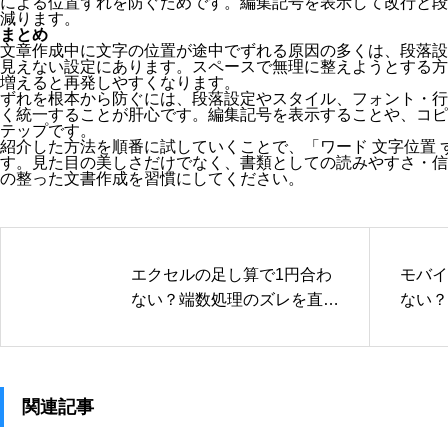
による位置ずれを防ぐためです。編集記号を表示して改行と段
減ります。
まとめ
文章作成中に文字の位置が途中でずれる原因の多くは、段落設
見えない設定にあります。スペースで無理に整えようとする方
増えると再発しやすくなります。
ずれを根本から防ぐには、段落設定やスタイル、フォント・行
く統一することが肝心です。編集記号を表示することや、コピ
テップです。
紹介した方法を順番に試していくことで、「ワード 文字位置 
す。見た目の美しさだけでなく、書類としての読みやすさ・信
の整った文書作成を習慣にしてください。
エクセルの足し算で1円合わ
モバイ
ない？端数処理のズレを直す
ない？
関数の基本！
リット
関連記事