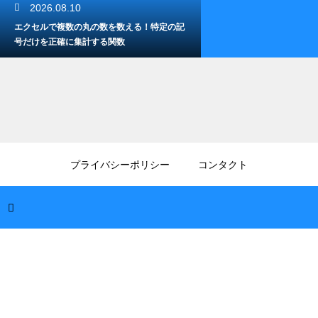
2026.08.10
エクセルで複数の丸の数を数える！特定の記
号だけを正確に集計する関数
2026.08.09
エクセルの縦一列の足し算が0になる？計算
プライバシーポリシー
コンタクト
されない原因と正しい対処法
2026.08.09
パソコンにOfficeは不要？互換ソフトや無料
ツールで代用する方法