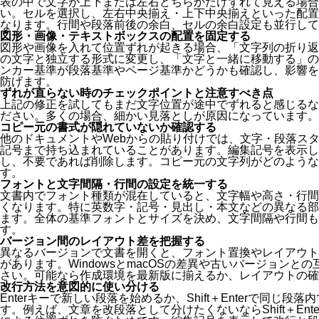
表の中で文字が上下または左右どちらかだけずれて見える場合
い。セルを選択し、左右中央揃え・上下中央揃えといった配置
なります。行間や段落前後の余白、セルの余白設定も並行して
図形・画像・テキストボックスの配置を固定する
図形や画像を入れて位置ずれが起きる場合、「文字列の折り返
の文字と独立する形式に変更し、「文字と一緒に移動する」の
ンカー基準が段落基準やページ基準かどうかも確認し、影響を
防げます。
ずれが直らない時のチェックポイントと注意すべき点
上記の修正を試してもまだ文字位置が途中でずれると感じるな
ださい。多くの場合、細かい見落としが原因になっています。
コピー元の書式が隠れていないか確認する
他のドキュメントやWebからの貼り付けでは、文字・段落ス
記号まで持ち込まれていることがあります。編集記号を表示し
し、不要であれば削除します。コピー元の文字列がどのような
す。
フォントと文字間隔・行間の設定を統一する
文書内でフォント種類が混在していると、文字幅や高さ・行間
くなります。特に英数字・記号・見出し・本文などの異なる部
ます。全体の基準フォントとサイズを決め、文字間隔や行間も
す。
バージョン間のレイアウト差を把握する
異なるバージョンで文書を開くと、フォント置換やレイアウト
があります。WindowsとmacOSの差異や古いバージョン
さい。可能なら作成環境を最新版に揃えるか、レイアウトの確
改行方法を意図的に使い分ける
Enterキーで新しい段落を始めるか、Shift＋Enterで同じ
す。例えば、文章を改段落として分けたくないならShift＋En