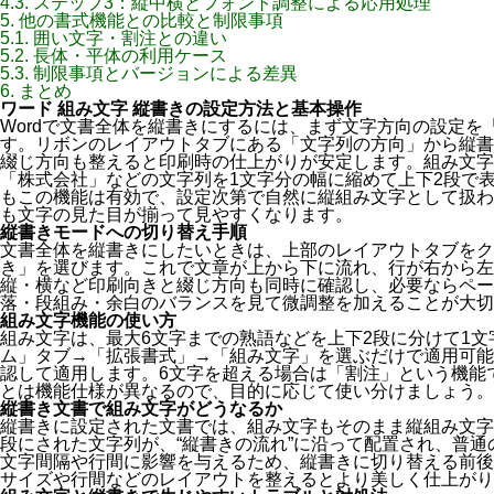
4.3.
ステップ3：縦中横とフォント調整による応用処理
5.
他の書式機能との比較と制限事項
5.1.
囲い文字・割注との違い
5.2.
長体・平体の利用ケース
5.3.
制限事項とバージョンによる差異
6.
まとめ
ワード 組み文字 縦書きの設定方法と基本操作
Wordで文書全体を縦書きにするには、まず文字方向の設定を
す。リボンのレイアウトタブにある「文字列の方向」から縦書
綴じ方向も整えると印刷時の仕上がりが安定します。組み文字
「株式会社」などの文字列を1文字分の幅に縮めて上下2段で
もこの機能は有効で、設定次第で自然に縦組み文字として扱わ
も文字の見た目が揃って見やすくなります。
縦書きモードへの切り替え手順
文書全体を縦書きにしたいときは、上部のレイアウトタブをク
き」を選びます。これで文章が上から下に流れ、行が右から左
縦・横など印刷向きと綴じ方向も同時に確認し、必要ならペー
落・段組み・余白のバランスを見て微調整を加えることが大切
組み文字機能の使い方
組み文字は、最大6文字までの熟語などを上下2段に分けて1
ム」タブ→「拡張書式」→「組み文字」を選ぶだけで適用可能
認して適用します。6文字を超える場合は「割注」という機能
とは機能仕様が異なるので、目的に応じて使い分けましょう。
縦書き文書で組み文字がどうなるか
縦書きに設定された文書では、組み文字もそのまま縦組み文字
段にされた文字列が、“縦書きの流れ”に沿って配置され、普
文字間隔や行間に影響を与えるため、縦書きに切り替える前後
サイズや行間などのレイアウトを整えるとより美しく仕上がり