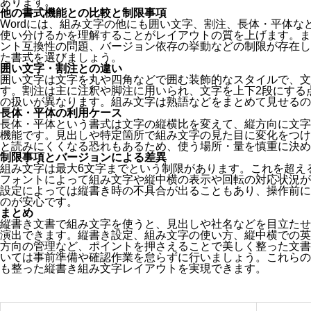
あります。
他の書式機能との比較と制限事項
Wordには、組み文字の他にも囲い文字、割注、長体・平体な
使い分けるかを理解することがレイアウトの質を上げます。ま
ント互換性の問題、バージョン依存の挙動などの制限が存在し
た書式を選びましょう。
囲い文字・割注との違い
囲い文字は文字を丸や四角などで囲む装飾的なスタイルで、文
す。割注は主に注釈や脚注に用いられ、文字を上下2段にする
の扱いが異なります。組み文字は熟語などをまとめて見せるの
長体・平体の利用ケース
長体・平体という書式は文字の縦横比を変えて、縦方向に文字
機能です。見出しや特定箇所で組み文字の見た目に変化をつけ
と読みにくくなる恐れもあるため、使う場所・量を慎重に決め
制限事項とバージョンによる差異
組み文字は最大6文字までという制限があります。これを超え
フォントによって組み文字や縦中横の表示や回転の対応状況が異
設定によっては縦書き時の不具合が出ることもあり、操作前に
のが安心です。
まとめ
縦書き文書で組み文字を使うと、見出しや社名などを目立たせ
演出できます。縦書き設定、組み文字の使い方、縦中横での英
方向の管理など、ポイントを押さえることで美しく整った文書
いては事前準備や確認作業を怠らずに行いましょう。これらの手
も整った縦書き組み文字レイアウトを実現できます。