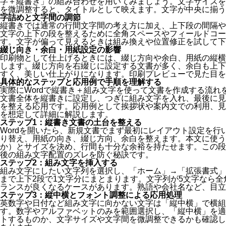
字＋縦書き」の組み合わせを用いてみましょう。文字サイズを
を微調整すると、タイトルとして映えます。文字が中央に揃う
字詰めと文字間の調節
縦書きでは通常の行間文字間の考え方に加え、上下段の間隔や
文字の上下の段を整えるために全角スペースやフィールドコー
す。文字が偏って見えるときは組み換えや位置修正を試して下
綴じ向き・余白・用紙設定の影響
印刷物として仕上げるときには、綴じ方向や余白、用紙の縦横
します。綴じ方向を右綴じに設定する文書が多く、余白も上下
すく、美しい仕上がりになります。印刷プレビューで見た目を
具体的なステップと応用例で手順を理解する
実際にWordで縦書き＋組み文字を使って文書を作成する流れ
文書全体を縦書きに設定し、つぎに組み文字を入れ、最後に見
を整える応用です。応用例として挨拶状や案内文での利用、見
を想定して詳細に解説します。
ステップ1：縦書き文書の土台を整える
Wordを開いたら、新規文書でまず最初にレイアウト設定を行
り替え、用紙の向き、綴じ方向、余白を整えます。本文に使う
か）とサイズを決め、行間も十分な余裕を持たせます。この段
後の組み文字配置のズレを防ぐ秘訣です。
ステップ2：組み文字を挿入する
組み文字にしたい文字列を選択し、「ホーム」→「拡張書式」
まで上下2段で1文字分にまとまります。文字列が5文字なら全
ランスが良くなるケースがあります。熟語や会社名など、目立
ステップ3：縦中横とフォント調整による応用処理
英数字や日付など組み文字に向かない文字は「縦中横」で横組
す。数字やアルファベットのみを範囲選択し、「縦中横」を適
トするものか、文字サイズや文字間を微調整できるかも確認し