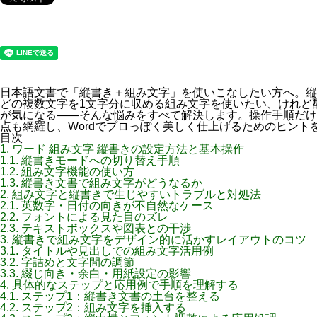
日本語文書で「縦書き＋組み文字」を使いこなしたい方へ。縦
どの複数文字を1文字分に収める組み文字を使いたい、けれど
が気になる――そんな悩みをすべて解決します。操作手順だけ
点も網羅し、Wordでプロっぽく美しく仕上げるためのヒント
目次
1.
ワード 組み文字 縦書きの設定方法と基本操作
1.1.
縦書きモードへの切り替え手順
1.2.
組み文字機能の使い方
1.3.
縦書き文書で組み文字がどうなるか
2.
組み文字と縦書きで生じやすいトラブルと対処法
2.1.
英数字・日付の向きが不自然なケース
2.2.
フォントによる見た目のズレ
2.3.
テキストボックスや図表との干渉
3.
縦書きで組み文字をデザイン的に活かすレイアウトのコツ
3.1.
タイトルや見出しでの組み文字活用例
3.2.
字詰めと文字間の調節
3.3.
綴じ向き・余白・用紙設定の影響
4.
具体的なステップと応用例で手順を理解する
4.1.
ステップ1：縦書き文書の土台を整える
4.2.
ステップ2：組み文字を挿入する