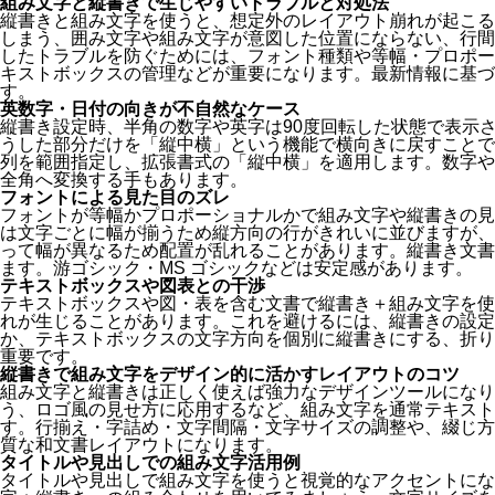
組み文字と縦書きで生じやすいトラブルと対処法
縦書きと組み文字を使うと、想定外のレイアウト崩れが起こる
しまう、囲み文字や組み文字が意図した位置にならない、行間
したトラブルを防ぐためには、フォント種類や等幅・プロポー
キストボックスの管理などが重要になります。最新情報に基づ
す。
英数字・日付の向きが不自然なケース
縦書き設定時、半角の数字や英字は90度回転した状態で表示
うした部分だけを「縦中横」という機能で横向きに戻すことで
列を範囲指定し、拡張書式の「縦中横」を適用します。数字や
全角へ変換する手もあります。
フォントによる見た目のズレ
フォントが等幅かプロポーショナルかで組み文字や縦書きの見
は文字ごとに幅が揃うため縦方向の行がきれいに並びますが、
って幅が異なるため配置が乱れることがあります。縦書き文書
ます。游ゴシック・MS ゴシックなどは安定感があります。
テキストボックスや図表との干渉
テキストボックスや図・表を含む文書で縦書き＋組み文字を使
れが生じることがあります。これを避けるには、縦書きの設定
か、テキストボックスの文字方向を個別に縦書きにする、折り
重要です。
縦書きで組み文字をデザイン的に活かすレイアウトのコツ
組み文字と縦書きは正しく使えば強力なデザインツールになり
う、ロゴ風の見せ方に応用するなど、組み文字を通常テキスト
す。行揃え・字詰め・文字間隔・文字サイズの調整や、綴じ方
質な和文書レイアウトになります。
タイトルや見出しでの組み文字活用例
タイトルや見出しで組み文字を使うと視覚的なアクセントにな