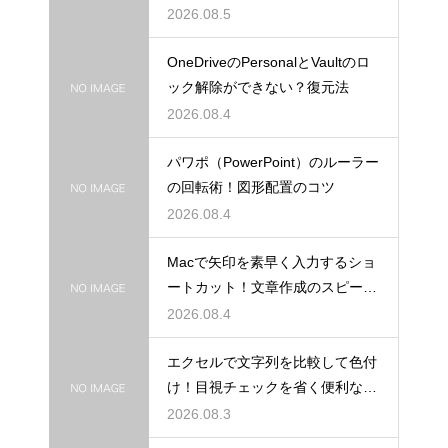
を紹介
2026.08.5
OneDriveのPersonalとVaultのロ
ック解除ができない？復元法
2026.08.4
パワポ（PowerPoint）のルーラー
の回転術！図形配置のコツ
2026.08.4
Macで矢印を素早く入力するショ
ートカット！文章作成のスピード
を上げる
2026.08.4
エクセルで文字列を比較して色付
け！目視チェックを省く便利な関
数
2026.08.3