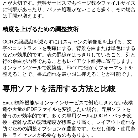
とが大切です。無料サービスでもページ数やファイルサイズ
に制限があったり、バッチ処理がないことも多く、その場合
は手間が増えます。
精度を上げるための調整技術
OCRの誤認識を減らすにはスキャンの解像度を上げる、文
字のコントラストを明確にする、背景を白または単色にする
などが効果的です。表の罫線がはっきりしていること、列と
行の余白が均等であることもレイアウト維持に寄与します。
オンラインツールで変換後、Excelで細かくフォーマットを
整えることで、書式崩れを最小限に抑えることが可能です。
専用ソフトを活用する方法と比較
Excel標準機能やオンラインサービスで対応しきれない表構
造や大量のPDFファイルを変換したい場合、専用ソフトを
使うのが効率的です。多くの専用ツールはOCR・バッチ変
換・複雑な表の認識精度が標準より高く、レイアウト崩れを
防ぐための調整オプションが豊富です。ただし価格・使用条
件・ライセンスが必要なものもあります。