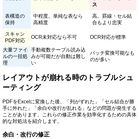
ス
表構造の
中程度。単純な表なら
高。罫線・セル結
保持
高精度
合もより忠実
スキャン
OCR未対応なら不可
OCR対応が標準
PDF対応
大量ファイ
手動複数テーブル読み込
バッチ変換可能なも
ルの一括処
みが可能だが自動は難し
のが多い
理
い
レイアウトが崩れる時のトラブルシュ
ーティング
PDFをExcelに変換した後、「列がずれた」「セル結合が勝
手に外れた」「余白や改行が乱れる」などの問題が発生する
ことがあります。これらの修正作業を効率化するための具体
的な対処法を紹介します。
余白・改行の修正