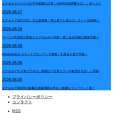
エクセルでとびとびの平均範囲を計算！AVERAGE関数を正しく使うコツ
2026.08.07
エクセルで合計の出し方は超簡単！初心者でも迷わないオートSUM術！
2026.08.06
ワードの年賀状の宛名をエクセルから印刷！差し込み印刷の簡単手順！
2026.08.06
Windows11をコマンドプロンプトで修復！不具合を直す手順！
2026.08.06
エクセルで引き算ができない原因は？計算エラーを解消する正しい手順
2026.08.05
エクセルで400字の縦書き原稿用紙を作る！綺麗なフォーマット術！
プライバシーポリシー
コンタクト
RSS