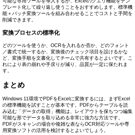
可能な専用ツールを導入するか、Excelのクエリ機能をテン
プレート化して繰り返し使うことをおすすめします。標準機
能＋バッチ変換ツールを組み合わせることでコストと手間を
削減できます。
変換プロセスの標準化
どのツールを使うか、OCRを入れるか否か、どのフォント
／書式で統一するか、変換後のチェック項目を設けるかな
ど、変換手順を文書化してチームで共有するとよいです。こ
れにより表の崩れや手戻りが減り、品質が一定に保たれま
す。
まとめ
Windows 11環境でPDFをExcelに変換するには、まずExcel
の標準機能を試すことが基本です。PDFからテーブルを読
み込む「データの取得」機能は、レイアウトを保ちつつ編集
可能な形でデータを取り込める非常に強力な方法です。
PDFがスキャンの場合や複雑な表ならOCR対応ツールや専
用変換ソフトの活用を検討するとよいでしょう。