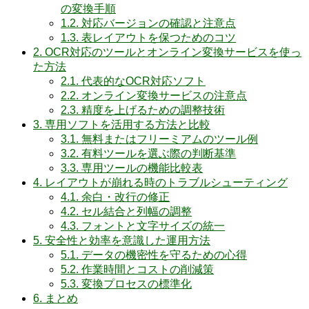
の変換手順
1.2.
対応バージョンの確認と注意点
1.3.
表レイアウトを保つためのコツ
2.
OCR対応のツールとオンライン変換サービスを使っ
た方法
2.1.
代表的なOCR対応ソフト
2.2.
オンライン変換サービスの注意点
2.3.
精度を上げるための調整技術
3.
専用ソフトを活用する方法と比較
3.1.
無料またはフリーミアムのツール例
3.2.
有料ツールを選ぶ際の判断基準
3.3.
専用ツールの機能比較表
4.
レイアウトが崩れる時のトラブルシューティング
4.1.
余白・改行の修正
4.2.
セル結合と列幅の調整
4.3.
フォントと文字サイズの統一
5.
安全性と効率を意識した運用方法
5.1.
データの機密性を守るための心得
5.2.
作業時間とコストの削減策
5.3.
変換プロセスの標準化
6.
まとめ