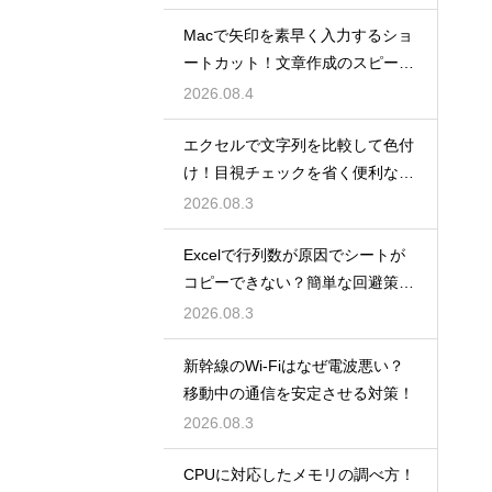
Macで矢印を素早く入力するショ
ートカット！文章作成のスピード
を上げる
2026.08.4
エクセルで文字列を比較して色付
け！目視チェックを省く便利な関
数
2026.08.3
Excelで行列数が原因でシートが
コピーできない？簡単な回避策を
解説
2026.08.3
新幹線のWi-Fiはなぜ電波悪い？
移動中の通信を安定させる対策！
2026.08.3
CPUに対応したメモリの調べ方！