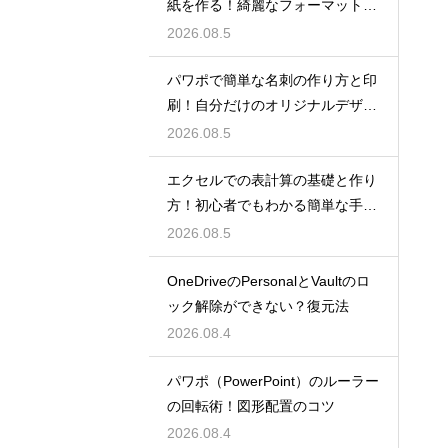
紙を作る！綺麗なフォーマット
術！
2026.08.5
パワポで簡単な名刺の作り方と印
刷！自分だけのオリジナルデザイ
ン
2026.08.5
エクセルでの表計算の基礎と作り
方！初心者でもわかる簡単な手順
を紹介
2026.08.5
OneDriveのPersonalとVaultのロ
ック解除ができない？復元法
2026.08.4
パワポ（PowerPoint）のルーラー
の回転術！図形配置のコツ
2026.08.4