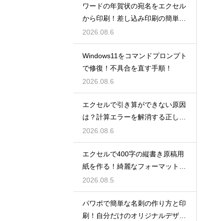
ワードの年賀状の宛名をエクセル
から印刷！差し込み印刷の簡単手
順！
2026.08.6
Windows11をコマンドプロンプト
で修復！不具合を直す手順！
2026.08.6
エクセルで引き算ができない原因
は？計算エラーを解消する正しい
手順
2026.08.6
エクセルで400字の縦書き原稿用
紙を作る！綺麗なフォーマット
術！
2026.08.5
パワポで簡単な名刺の作り方と印
刷！自分だけのオリジナルデザイ