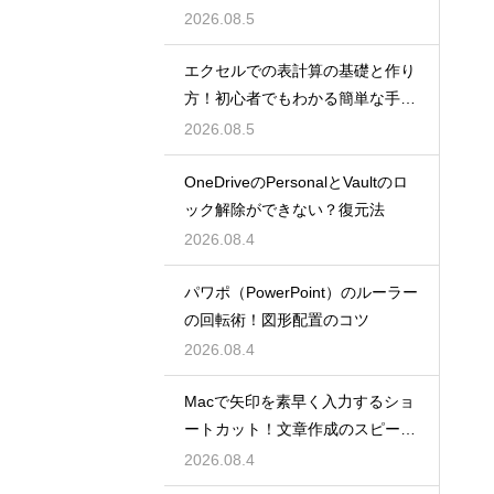
ン
2026.08.5
エクセルでの表計算の基礎と作り
方！初心者でもわかる簡単な手順
を紹介
2026.08.5
OneDriveのPersonalとVaultのロ
ック解除ができない？復元法
2026.08.4
パワポ（PowerPoint）のルーラー
の回転術！図形配置のコツ
2026.08.4
Macで矢印を素早く入力するショ
ートカット！文章作成のスピード
を上げる
2026.08.4