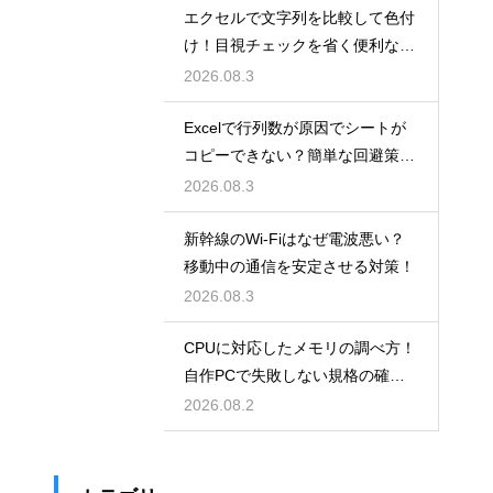
エクセルで文字列を比較して色付
け！目視チェックを省く便利な関
数
2026.08.3
Excelで行列数が原因でシートが
コピーできない？簡単な回避策を
解説
2026.08.3
新幹線のWi-Fiはなぜ電波悪い？
移動中の通信を安定させる対策！
2026.08.3
CPUに対応したメモリの調べ方！
自作PCで失敗しない規格の確認
手順
2026.08.2