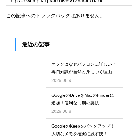
この記事へのトラックバックはありません。
最近の記事
オタクはなぜパソコンに詳しい？
専門知識が自然と身につく理由を
考察
2026.08.9
GoogleのDriveをMacのFinderに
追加！便利な同期の裏技
2026.08.8
GoogleのKeepをバックアップ！
大切なメモを確実に残す技！