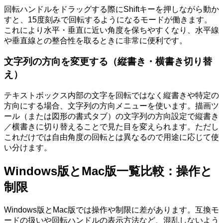
回転ハンドルをドラッグする際にShiftキーを押しながら動か
すと、15度刻みで回転するようになるモードが働きます。
これにより水平・垂直に近い角度を保ちやすくなり、水平線
や垂直線との整合性を取るときに非常に便利です。
文字列の方向を変更する（縦書き・横書き切り替
え）
テキストボックス内部の文字を回転ではなく縦書きや特定の
方向にする場合、文字列の方向メニューを使います。描画ツ
ール（または図形の書式タブ）の文字列の方向設定で縦書き
／横書きに切り替えることで見た目を変えられます。ただし
これだけでは自由角度の回転とは異なるので用途に応じて使
い分けます。
Windows版とMac版一覧比較：操作と
制限
Windows版とMac版では操作や制限に差があります。互換モ
ードの扱いや回転ハンドルの表示方法など、混乱しないよう