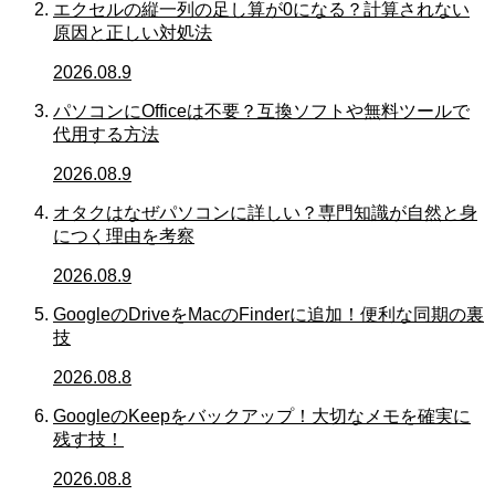
エクセルの縦一列の足し算が0になる？計算されない
原因と正しい対処法
2026.08.9
パソコンにOfficeは不要？互換ソフトや無料ツールで
代用する方法
2026.08.9
オタクはなぜパソコンに詳しい？専門知識が自然と身
につく理由を考察
2026.08.9
GoogleのDriveをMacのFinderに追加！便利な同期の裏
技
2026.08.8
GoogleのKeepをバックアップ！大切なメモを確実に
残す技！
2026.08.8