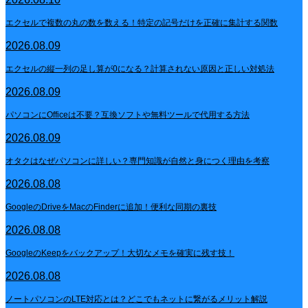
エクセルで複数の丸の数を数える！特定の記号だけを正確に集計する関数
2026.08.09
エクセルの縦一列の足し算が0になる？計算されない原因と正しい対処法
2026.08.09
パソコンにOfficeは不要？互換ソフトや無料ツールで代用する方法
2026.08.09
オタクはなぜパソコンに詳しい？専門知識が自然と身につく理由を考察
2026.08.08
GoogleのDriveをMacのFinderに追加！便利な同期の裏技
2026.08.08
GoogleのKeepをバックアップ！大切なメモを確実に残す技！
2026.08.08
ノートパソコンのLTE対応とは？どこでもネットに繋がるメリット解説