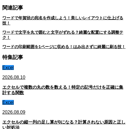
関連記事
ワードで年賀状の宛名を作成しよう！美しいレイアウトに仕上げる
技！
ワードで文字を丸で囲むと文字がずれる？綺麗な配置にする調整テ
ク！
ワードの印刷範囲を1ページに収める！はみ出さずに綺麗に刷る技！
特集記事
Excel
2026.08.10
エクセルで複数の丸の数を数える！特定の記号だけを正確に集
計する関数
Excel
2026.08.09
エクセルの縦一列の足し算が0になる？計算されない原因と正し
い対処法