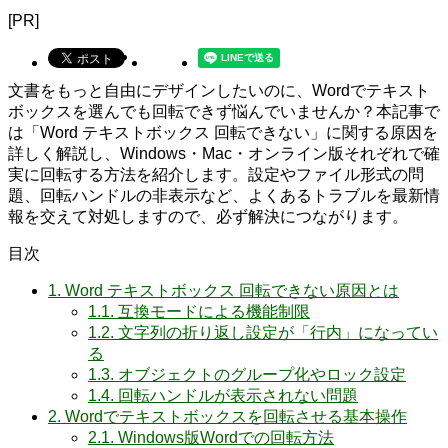
[PR]
文書をもっと自由にデザインしたいのに、Wordでテキスト
ボックスを選んでも回転できず悩んでいませんか？本記事で
は「Word テキストボックス 回転できない」に関する原因を
詳しく解説し、Windows・Mac・オンライン版それぞれで確
実に回転する方法を紹介します。設定やファイル形式の問
題、回転ハンドルの非表示など、よくあるトラブルを最新情
報を交えて対処しますので、必ず解決につながります。
目次
1.
Word テキストボックス 回転できない原因とは
1.1.
互換モードによる機能制限
1.2.
文字列の折り返し設定が「行内」になってい
る
1.3.
オブジェクトのグループ化やロック設定
1.4.
回転ハンドルが表示されない問題
2.
Wordでテキストボックスを回転させる基本操作
2.1.
Windows版Wordでの回転方法