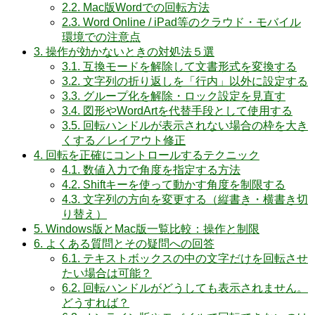
2.2.
Mac版Wordでの回転方法
2.3.
Word Online / iPad等のクラウド・モバイル
環境での注意点
3.
操作が効かないときの対処法５選
3.1.
互換モードを解除して文書形式を変換する
3.2.
文字列の折り返しを「行内」以外に設定する
3.3.
グループ化を解除・ロック設定を見直す
3.4.
図形やWordArtを代替手段として使用する
3.5.
回転ハンドルが表示されない場合の枠を大き
くする／レイアウト修正
4.
回転を正確にコントロールするテクニック
4.1.
数値入力で角度を指定する方法
4.2.
Shiftキーを使って動かす角度を制限する
4.3.
文字列の方向を変更する（縦書き・横書き切
り替え）
5.
Windows版とMac版一覧比較：操作と制限
6.
よくある質問とその疑問への回答
6.1.
テキストボックスの中の文字だけを回転させ
たい場合は可能？
6.2.
回転ハンドルがどうしても表示されません。
どうすれば？