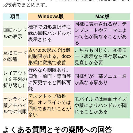
比較表でまとめます。
項目
Windows版
Mac版
同様に表示されるが、テ
標準で図形選択時に
回転ハンド
ンプレートやテーマによ
緑の回転ハンドルが
ルの表示
って色が異なることがあ
表示される
る
古い.doc形式では機
こちらも同じく。互換モ
互換モード
能制限が出る。docx
ード表示なら保存形式の
の影響
形式に変換で改善
見直しが必要
行内なら制限あり。
レイアウト
四角・前面・背面等
同様だが一部メニュー名
（文字列の
に変更すると回転可
が異なる事あり
折り返し）
能
デスクトップ版推
オンライン
モバイルでは画面サイズ
奨。オンラインでは
版／モバイ
や版によりハンドルが隠
回転できないことが
ルでの制限
れることがある
多い
よくある質問とその疑問への回答