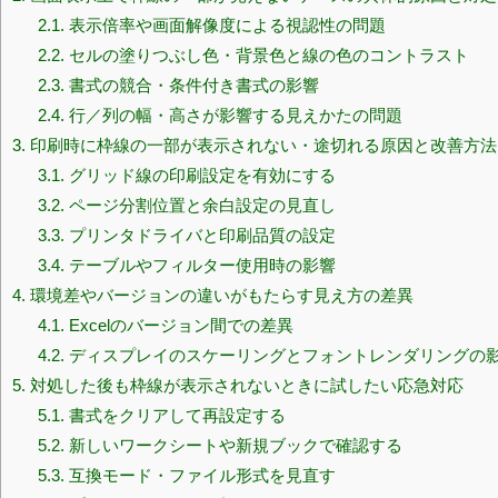
2.1.
表示倍率や画面解像度による視認性の問題
2.2.
セルの塗りつぶし色・背景色と線の色のコントラスト
2.3.
書式の競合・条件付き書式の影響
2.4.
行／列の幅・高さが影響する見えかたの問題
3.
印刷時に枠線の一部が表示されない・途切れる原因と改善方法
3.1.
グリッド線の印刷設定を有効にする
3.2.
ページ分割位置と余白設定の見直し
3.3.
プリンタドライバと印刷品質の設定
3.4.
テーブルやフィルター使用時の影響
4.
環境差やバージョンの違いがもたらす見え方の差異
4.1.
Excelのバージョン間での差異
4.2.
ディスプレイのスケーリングとフォントレンダリングの
5.
対処した後も枠線が表示されないときに試したい応急対応
5.1.
書式をクリアして再設定する
5.2.
新しいワークシートや新規ブックで確認する
5.3.
互換モード・ファイル形式を見直す