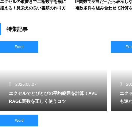
エクセルの縦書きで二桁数字を横に
IF関数で空白だったら表示し
揃える！見栄えの良い書類の作り方
複数条件を組み合わせて計算
化
特集記事
Excel
Exc
2026.08.07
20
エクセルでとびとびの平均範囲を計算！AVE
エク
RAGE関数を正しく使うコツ
も迷
Word