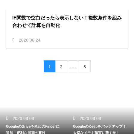
IF関数で空白だったら表示しない！複数条件を組み
合わせて計算を自動化
2026.06.24
1
2
…
5
2026.08.08
2026.08.08
GoogleのDriveをMacのFinderに
GoogleのKeepをバックアップ！
追加！便利な同期の裏技
大切なメモを確実に残す技！