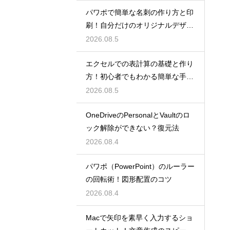
パワポで簡単な名刺の作り方と印
刷！自分だけのオリジナルデザイ
ン
2026.08.5
エクセルでの表計算の基礎と作り
方！初心者でもわかる簡単な手順
を紹介
2026.08.5
OneDriveのPersonalとVaultのロ
ック解除ができない？復元法
2026.08.4
パワポ（PowerPoint）のルーラー
の回転術！図形配置のコツ
2026.08.4
Macで矢印を素早く入力するショ