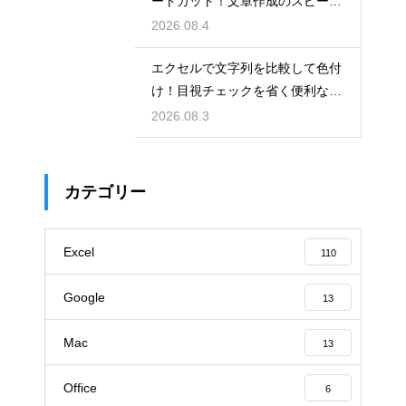
ートカット！文章作成のスピード
を上げる
2026.08.4
エクセルで文字列を比較して色付
け！目視チェックを省く便利な関
数
2026.08.3
カテゴリー
Excel
110
Google
13
Mac
13
Office
6