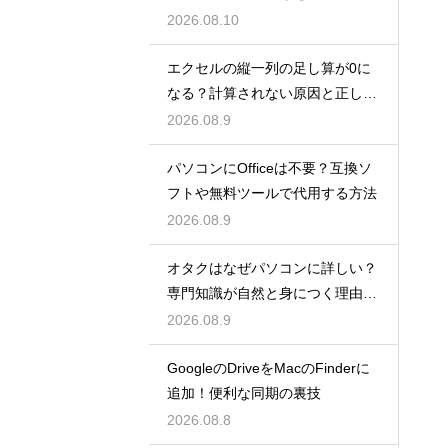
する関数
2026.08.10
エクセルの縦一列の足し算が0に
なる？計算されない原因と正しい
対処法
2026.08.9
パソコンにOfficeは不要？互換ソ
フトや無料ツールで代用する方法
2026.08.9
オタクはなぜパソコンに詳しい？
専門知識が自然と身につく理由を
考察
2026.08.9
GoogleのDriveをMacのFinderに
追加！便利な同期の裏技
2026.08.8