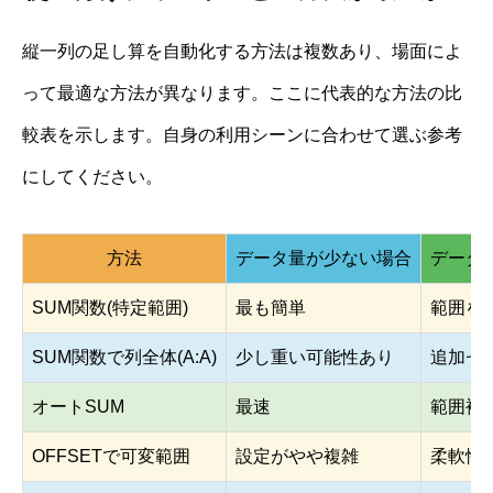
縦一列の足し算を自動化する方法は複数あり、場面によ
って最適な方法が異なります。ここに代表的な方法の比
較表を示します。自身の利用シーンに合わせて選ぶ参考
にしてください。
方法
データ量が少ない場合
データ
SUM関数(特定範囲)
最も簡単
範囲を
SUM関数で列全体(A:A)
少し重い可能性あり
追加セ
オートSUM
最速
範囲補
OFFSETで可変範囲
設定がやや複雑
柔軟性