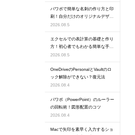
パワポで簡単な名刺の作り方と印
刷！自分だけのオリジナルデザイ
ン
2026.08.5
エクセルでの表計算の基礎と作り
方！初心者でもわかる簡単な手順
を紹介
2026.08.5
OneDriveのPersonalとVaultのロ
ック解除ができない？復元法
2026.08.4
パワポ（PowerPoint）のルーラー
の回転術！図形配置のコツ
2026.08.4
Macで矢印を素早く入力するショ