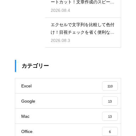
ートカット！文章作成のスピード
を上げる
2026.08.4
エクセルで文字列を比較して色付
け！目視チェックを省く便利な関
数
2026.08.3
カテゴリー
Excel
110
Google
13
Mac
13
Office
6