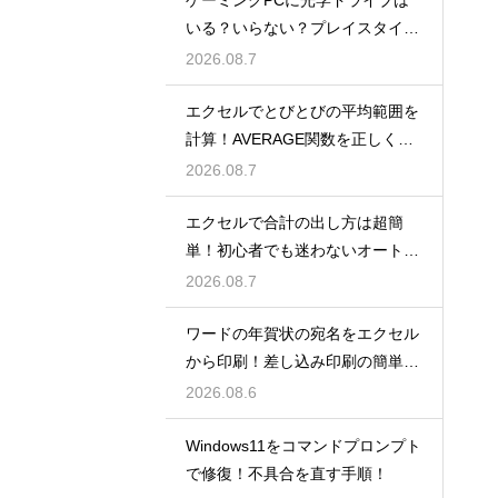
ゲーミングPCに光学ドライブは
いる？いらない？プレイスタイル
で判断
2026.08.7
エクセルでとびとびの平均範囲を
計算！AVERAGE関数を正しく使
うコツ
2026.08.7
エクセルで合計の出し方は超簡
単！初心者でも迷わないオートS
UM術！
2026.08.7
ワードの年賀状の宛名をエクセル
から印刷！差し込み印刷の簡単手
順！
2026.08.6
Windows11をコマンドプロンプト
で修復！不具合を直す手順！