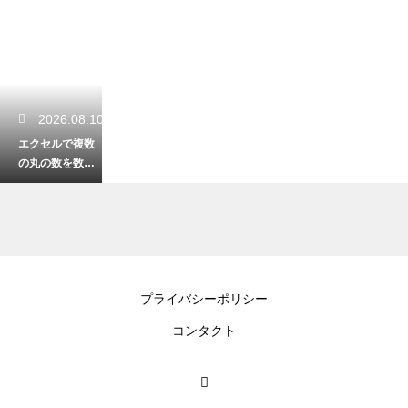
2026.08.10
エクセルで複数
の丸の数を数え
る！特定の記号
だけを正確に集
計する関数
2026.08.09
プライバシーポリシー
エクセルの縦一
コンタクト
列の足し算が0に
なる？計算され
ない原因と正し
い対処法