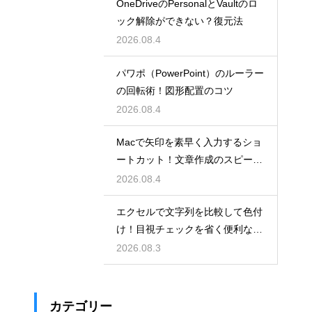
OneDriveのPersonalとVaultのロ
ック解除ができない？復元法
2026.08.4
パワポ（PowerPoint）のルーラー
の回転術！図形配置のコツ
2026.08.4
Macで矢印を素早く入力するショ
ートカット！文章作成のスピード
を上げる
2026.08.4
エクセルで文字列を比較して色付
け！目視チェックを省く便利な関
数
2026.08.3
カテゴリー