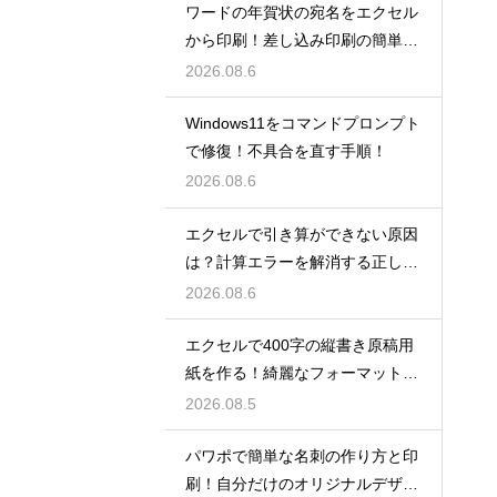
ワードの年賀状の宛名をエクセル
から印刷！差し込み印刷の簡単手
順！
2026.08.6
Windows11をコマンドプロンプト
で修復！不具合を直す手順！
2026.08.6
エクセルで引き算ができない原因
は？計算エラーを解消する正しい
手順
2026.08.6
エクセルで400字の縦書き原稿用
紙を作る！綺麗なフォーマット
術！
2026.08.5
パワポで簡単な名刺の作り方と印
刷！自分だけのオリジナルデザイ