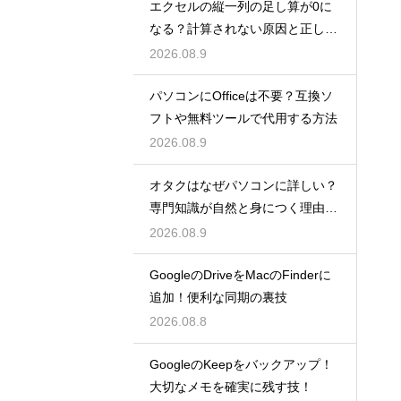
エクセルの縦一列の足し算が0に
なる？計算されない原因と正しい
対処法
2026.08.9
パソコンにOfficeは不要？互換ソ
フトや無料ツールで代用する方法
2026.08.9
オタクはなぜパソコンに詳しい？
専門知識が自然と身につく理由を
考察
2026.08.9
GoogleのDriveをMacのFinderに
追加！便利な同期の裏技
2026.08.8
GoogleのKeepをバックアップ！
大切なメモを確実に残す技！