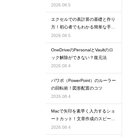
ン
2026.08.5
エクセルでの表計算の基礎と作り
方！初心者でもわかる簡単な手順
を紹介
2026.08.5
OneDriveのPersonalとVaultのロ
ック解除ができない？復元法
2026.08.4
パワポ（PowerPoint）のルーラー
の回転術！図形配置のコツ
2026.08.4
Macで矢印を素早く入力するショ
ートカット！文章作成のスピード
を上げる
2026.08.4