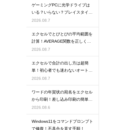
ゲーミングPCに光学ドライブは
いる？いらない？プレイスタイル
で判断
2026.08.7
エクセルでとびとびの平均範囲を
計算！AVERAGE関数を正しく使
うコツ
2026.08.7
エクセルで合計の出し方は超簡
単！初心者でも迷わないオートS
UM術！
2026.08.7
ワードの年賀状の宛名をエクセル
から印刷！差し込み印刷の簡単手
順！
2026.08.6
Windows11をコマンドプロンプト
で修復！不具合を直す手順！