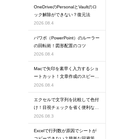
OneDriveのPersonalとVaultのロ
ック解除ができない？復元法
2026.08.4
パワポ（PowerPoint）のルーラー
の回転術！図形配置のコツ
2026.08.4
Macで矢印を素早く入力するショ
ートカット！文章作成のスピード
を上げる
2026.08.4
エクセルで文字列を比較して色付
け！目視チェックを省く便利な関
数
2026.08.3
Excelで行列数が原因でシートが
コピーできない？簡単な回避策を