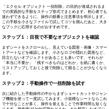
「エクセル オブジェクト 一括削除」の目的が達成されるま
での実践的な手順をステップ形式でまとめます。初心者でも
迷わずできるように、操作の順番と注意事項を明示します。
この手順を小さなファイルで試してコツを掴んだあと、大き
なブックに応用するのがおすすめです。
ステップ１：目視で不要なオブジェクトを確認
まずシートをスクロールし、見えている図形・画像・スマー
トアートなどを確認します。小さなロゴや隠れた図形など、
目立たないオブジェクトがあることも多いです。それらが
「本当に不要か」「残すべきものはどれか」を紙に書くか、
リストアップしておくと後で削除して困ることが少なくなり
ます。
ステップ２：手動操作で一括削除を試す
次に紹介した手動操作の中からまずショートカットやジャン
プ機能を使って一度試してみます。小規模なシートならこれ
で十分なことが多く、操作を覚えることで作業時間も短くな
ります。操作後はUndo可能かどうか、また想定したオブジ