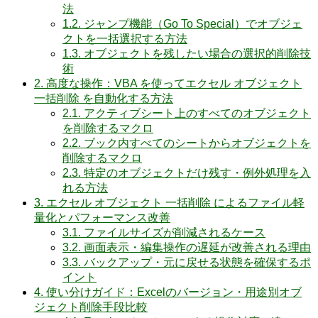
法
1.2.
ジャンプ機能（Go To Special）でオブジェ
クトを一括選択する方法
1.3.
オブジェクトを残したい場合の選択的削除技
術
2.
高度な操作：VBA を使ってエクセル オブジェクト
一括削除 を自動化する方法
2.1.
アクティブシート上のすべてのオブジェクト
を削除するマクロ
2.2.
ブック内すべてのシートからオブジェクトを
削除するマクロ
2.3.
特定のオブジェクトだけ残す・例外処理を入
れる方法
3.
エクセル オブジェクト 一括削除 によるファイル軽
量化とパフォーマンス改善
3.1.
ファイルサイズが削減されるケース
3.2.
画面表示・編集操作の遅延が改善される理由
3.3.
バックアップ・元に戻せる状態を確保するポ
イント
4.
使い分けガイド：Excelのバージョン・用途別オブ
ジェクト削除手段比較