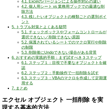
4.1.
Excelのバージョンによる操作対応の違い
4.2.
個人用シート vs 業務用ブックでの最適な削
除方法
4.3.
残したいオブジェクトの種類ごとの選別ポイ
ント
5.
トラブル対策とよくある疑問
5.1.
チェックボックスやフォームコントロールが
選択できない／削除できない原因
5.2.
保護されているシートでのマクロ実行や削除
の制限
5.3.
削除後にUndoできない場合がある背景
6.
おすすめの実践的手順：まず試すべき３ステップ
6.1.
ステップ１：目視で不要なオブジェクトを確
認
6.2.
ステップ２：手動操作で一括削除を試す
6.3.
ステップ３：VBAのマクロを作成して定期運
用する
7.
まとめ
エクセル オブジェクト 一括削除 を実
現する基本的方法