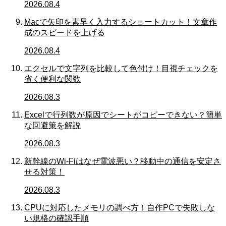
2026.08.4
Macで矢印を素早く入力するショートカット！文章作
成のスピードを上げる
2026.08.4
エクセルで文字列を比較して色付け！目視チェックを
省く便利な関数
2026.08.3
Excelで行列数が原因でシートがコピーできない？簡単
な回避策を解説
2026.08.3
新幹線のWi-Fiはなぜ電波悪い？移動中の通信を安定さ
せる対策！
2026.08.3
CPUに対応したメモリの調べ方！自作PCで失敗しな
い規格の確認手順