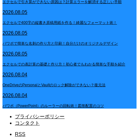
エクセルで引き算ができない原因は？計算エラーを解消する正しい手順
2026.08.05
エクセルで400字の縦書き原稿用紙を作る！綺麗なフォーマット術！
2026.08.05
パワポで簡単な名刺の作り方と印刷！自分だけのオリジナルデザイン
2026.08.05
エクセルでの表計算の基礎と作り方！初心者でもわかる簡単な手順を紹介
2026.08.04
OneDriveのPersonalとVaultのロック解除ができない？復元法
2026.08.04
パワポ（PowerPoint）のルーラーの回転術！図形配置のコツ
プライバシーポリシー
コンタクト
RSS