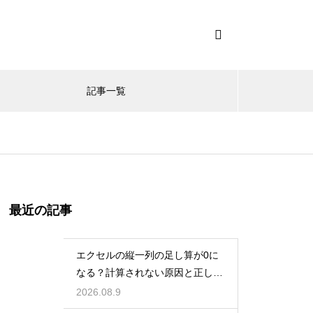
記事一覧
最近の記事
エクセルの縦一列の足し算が0に
なる？計算されない原因と正しい
対処法
2026.08.9