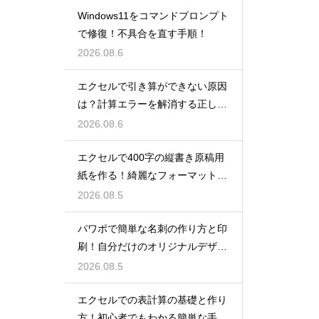
Windows11をコマンドプロンプト
で修復！不具合を直す手順！
2026.08.6
エクセルで引き算ができない原因
は？計算エラーを解消する正しい
手順
2026.08.6
エクセルで400字の縦書き原稿用
紙を作る！綺麗なフォーマット
術！
2026.08.5
パワポで簡単な名刺の作り方と印
刷！自分だけのオリジナルデザイ
ン
2026.08.5
エクセルでの表計算の基礎と作り
方！初心者でもわかる簡単な手順