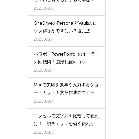
を紹介
2026.08.5
OneDriveのPersonalとVaultのロ
ック解除ができない？復元法
2026.08.4
パワポ（PowerPoint）のルーラー
の回転術！図形配置のコツ
2026.08.4
Macで矢印を素早く入力するショ
ートカット！文章作成のスピード
を上げる
2026.08.4
エクセルで文字列を比較して色付
け！目視チェックを省く便利な関
数
2026.08.3