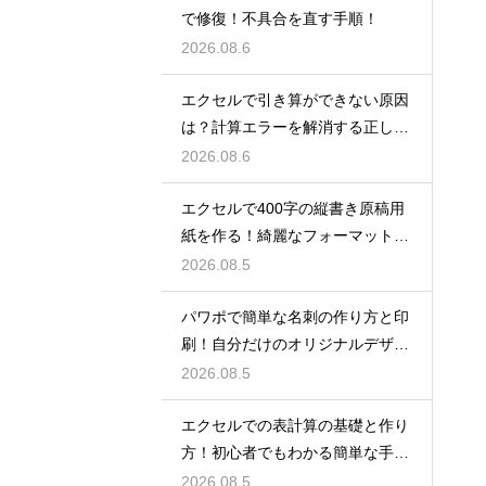
で修復！不具合を直す手順！
2026.08.6
エクセルで引き算ができない原因
は？計算エラーを解消する正しい
手順
2026.08.6
エクセルで400字の縦書き原稿用
紙を作る！綺麗なフォーマット
術！
2026.08.5
パワポで簡単な名刺の作り方と印
刷！自分だけのオリジナルデザイ
ン
2026.08.5
エクセルでの表計算の基礎と作り
方！初心者でもわかる簡単な手順
を紹介
2026.08.5