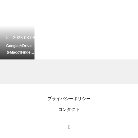
2026.08.08
GoogleのDrive
をMacのFinder
に追加！便利な
同期の裏技
2026.08.08
プライバシーポリシー
GoogleのKeepを
コンタクト
バックアップ！
大切なメモを確
実に残す技！