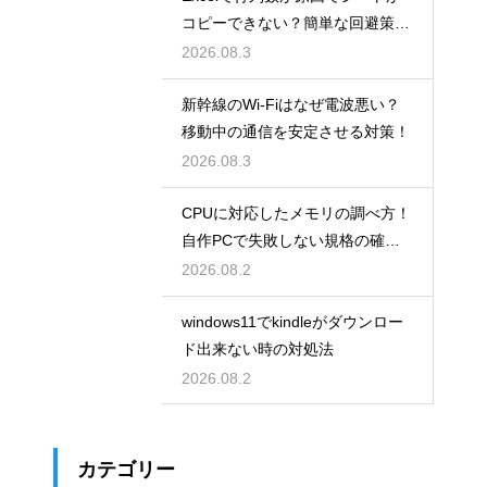
コピーできない？簡単な回避策を
解説
2026.08.3
新幹線のWi-Fiはなぜ電波悪い？
移動中の通信を安定させる対策！
2026.08.3
CPUに対応したメモリの調べ方！
自作PCで失敗しない規格の確認
手順
2026.08.2
windows11でkindleがダウンロー
ド出来ない時の対処法
2026.08.2
カテゴリー