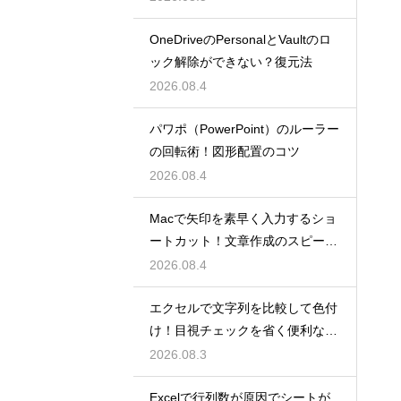
OneDriveのPersonalとVaultのロ
ック解除ができない？復元法
2026.08.4
パワポ（PowerPoint）のルーラー
の回転術！図形配置のコツ
2026.08.4
Macで矢印を素早く入力するショ
ートカット！文章作成のスピード
を上げる
2026.08.4
エクセルで文字列を比較して色付
け！目視チェックを省く便利な関
数
2026.08.3
Excelで行列数が原因でシートが