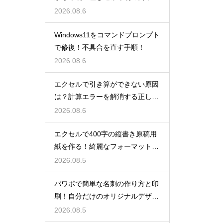
順！
2026.08.6
Windows11をコマンドプロンプト
で修復！不具合を直す手順！
2026.08.6
エクセルで引き算ができない原因
は？計算エラーを解消する正しい
手順
2026.08.6
エクセルで400字の縦書き原稿用
紙を作る！綺麗なフォーマット
術！
2026.08.5
パワポで簡単な名刺の作り方と印
刷！自分だけのオリジナルデザイ
ン
2026.08.5