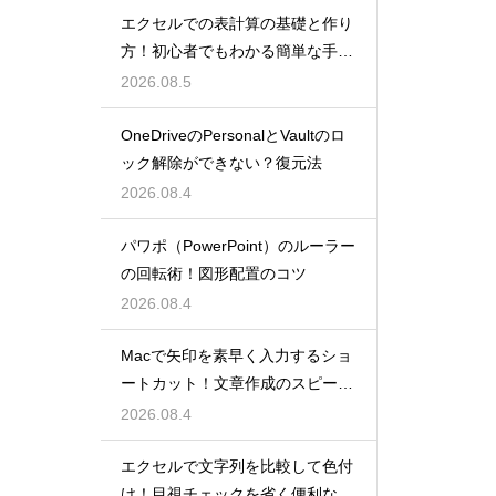
エクセルでの表計算の基礎と作り
方！初心者でもわかる簡単な手順
を紹介
2026.08.5
OneDriveのPersonalとVaultのロ
ック解除ができない？復元法
2026.08.4
パワポ（PowerPoint）のルーラー
の回転術！図形配置のコツ
2026.08.4
Macで矢印を素早く入力するショ
ートカット！文章作成のスピード
を上げる
2026.08.4
エクセルで文字列を比較して色付
け！目視チェックを省く便利な関