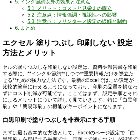
5.
インク節約以外の効果と注意点
5.1.
メリット：コストと見栄えの両立
5.2.
注意点：情報強調・視認性への影響
5.3.
注意点：プリンター／設定の誤解と制約
6.
まとめ
エクセル 塗りつぶし 印刷しない 設定
方法とメリット
セルの塗りつぶしを印刷しない設定は、資料や報告書を印刷
する際に、**インクを節約**しつつ**重要情報だけを際立た
せる**ための強力な方法です。最新のExcelではこの設定が
比較的簡単に行えるようになっており、印刷の品質を損なわ
ずにコスト削減が可能です。ここではまず、設定手順とそれ
によるメリットについて詳しく見ていきます。特に「白黒印
刷」や「簡易印刷」の機能がキーポイントになります。
白黒印刷で塗りつぶしを非表示にする手順
まずは最も基本的な方法として、Excelのページ設定で「白
黒印刷」を選択する手順です。画面上で塗りつぶしが視認で