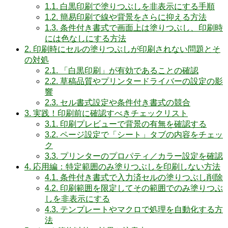
1.1.
白黒印刷で塗りつぶしを非表示にする手順
1.2.
簡易印刷で線や背景をさらに抑える方法
1.3.
条件付き書式で画面上は塗りつぶし、印刷時
には色なしにする方法
2.
印刷時にセルの塗りつぶしが印刷されない問題とそ
の対処
2.1.
「白黒印刷」が有効であることの確認
2.2.
草稿品質やプリンタードライバーの設定の影
響
2.3.
セル書式設定や条件付き書式の競合
3.
実践！印刷前に確認すべきチェックリスト
3.1.
印刷プレビューで背景の有無を確認する
3.2.
ページ設定で「シート」タブの内容をチェッ
ク
3.3.
プリンターのプロパティ／カラー設定を確認
4.
応用編：特定範囲のみ塗りつぶしを印刷しない方法
4.1.
条件付き書式で入力済セルの塗りつぶし削除
4.2.
印刷範囲を限定してその範囲でのみ塗りつぶ
しを非表示にする
4.3.
テンプレートやマクロで処理を自動化する方
法