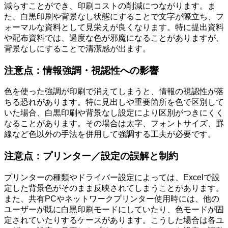
減らすことができ、印刷コストの削減につながります。ま
た、白黒印刷や背景なし状態にすることで文字が際立ち、フ
ォーマルな資料として見栄えが良くなります。特に提出資料
や配布資料では、過度な色が邪魔になることがありますが、
背景なしにすることで清潔感が出ます。
注意点：情報強調・視認性への影響
色を使った強調が印刷で消えてしまうと、情報の視認性が落
ちる恐れがあります。特に見出しや重要箇所を色で区別して
いた場合、白黒印刷や背景なし設定により区別がつきにくく
なることがあります。その場合は太字、フォントサイズ、罫
線など色以外の手法を併用して強調する工夫が必要です。
注意点：プリンター／設定の誤解と制約
プリンターの種類やドライバー設定によっては、Excelで設
定した背景色がそのまま反映されてしまうことがあります。
また、共有PCやネットワークプリンター使用時には、他の
ユーザーが既に白黒印刷モードにしていたり、色モードが固
定されていたりするケースがあります。こうした場合は各ユ