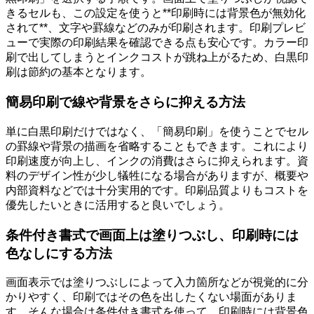
きるセルも、この設定を使うと**印刷時には背景色が無効化
されて**、文字や罫線などのみが印刷されます。印刷プレビ
ューで実際の印刷結果を確認できる点も安心です。カラー印
刷で出してしまうとインクコストが跳ね上がるため、白黒印
刷は節約の基本となります。
簡易印刷で線や背景をさらに抑える方法
単に白黒印刷だけではなく、「簡易印刷」を使うことでセル
の罫線や背景の描画を省略することもできます。これにより
印刷速度が向上し、インクの消費はさらに抑えられます。資
料のデザイン性が少し犠牲になる場合がありますが、概要や
内部資料などでは十分実用的です。印刷品質よりもコストを
優先したいときに活用すると良いでしょう。
条件付き書式で画面上は塗りつぶし、印刷時には
色なしにする方法
画面表示では塗りつぶしによって入力箇所などが視覚的に分
かりやすく、印刷ではその色を出したくない場面がありま
す。そんな場合は条件付き書式を使って、印刷時には背景色