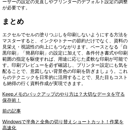
ーザーの設定の見直しやプリンターのデフォルト設定の調整
が必要です。
まとめ
エクセルでセルの塗りつぶしを印刷しないようにする方法を
マスターすると、インクやトナーの節約だけでなく、資料の
見栄え・視認性の向上にもつながります。ベースとなる「白
黒印刷」「簡易印刷」の設定に加えて、条件付き書式や印刷
範囲の指定を駆使すれば、用途に応じた柔軟な印刷が可能で
す。印刷プレビューを必ず確認し、プリンター設定にも気を
配ることで、意図しない背景色の印刷を防ぎましょう。これ
らのテクニックを日常的に活用することで、見た目もコスト
も納得の行く資料作成が実現できます。
Keepメモのバックアップのやり方は？大切なデータを守る
保存術！
前の記事
Windowsで半角と全角の切り替えショートカット！作業を
高速化