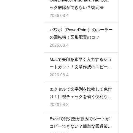
OneDriveのPersonalとVaultのロ
ック解除ができない？復元法
2026.08.4
パワポ（PowerPoint）のルーラー
の回転術！図形配置のコツ
2026.08.4
Macで矢印を素早く入力するショ
ートカット！文章作成のスピード
を上げる
2026.08.4
エクセルで文字列を比較して色付
け！目視チェックを省く便利な関
数
2026.08.3
Excelで行列数が原因でシートが
コピーできない？簡単な回避策を