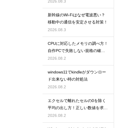
解説
2026.08.3
新幹線のWi-Fiはなぜ電波悪い？
移動中の通信を安定させる対策！
2026.08.3
CPUに対応したメモリの調べ方！
自作PCで失敗しない規格の確認
手順
2026.08.2
windows11でkindleがダウンロー
ド出来ない時の対処法
2026.08.2
エクセルで離れたセルの0を除く
平均の出し方！正しい数値を求め
る！
2026.08.2