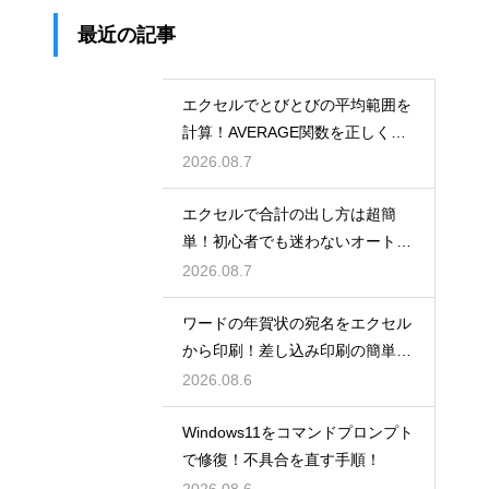
最近の記事
エクセルでとびとびの平均範囲を
計算！AVERAGE関数を正しく使
うコツ
2026.08.7
エクセルで合計の出し方は超簡
単！初心者でも迷わないオートS
UM術！
2026.08.7
ワードの年賀状の宛名をエクセル
から印刷！差し込み印刷の簡単手
順！
2026.08.6
Windows11をコマンドプロンプト
で修復！不具合を直す手順！