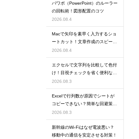
パワポ（PowerPoint）のルーラー
の回転術！図形配置のコツ
2026.08.4
Macで矢印を素早く入力するショ
ートカット！文章作成のスピード
を上げる
2026.08.4
エクセルで文字列を比較して色付
け！目視チェックを省く便利な関
数
2026.08.3
Excelで行列数が原因でシートが
コピーできない？簡単な回避策を
解説
2026.08.3
新幹線のWi-Fiはなぜ電波悪い？
移動中の通信を安定させる対策！