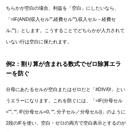
ちらかが空白の場合、利益を「空白」にしたいなら、
「=IF(AND(収入セル””,経費セル””),収入セル－経費セ
ル,””)」とします。こうすることでどちらかが入力されて
いない行は空白に保たれます。
例2：割り算が含まれる数式でゼロ除算エラ
ーを防ぐ
分母にあたるセルが空白またはゼロだと「#DIV/0!」とい
うエラーになります。これを防ぐには、「=IF(分母セル
=””, “”, IF(分母セル=0, “”, 分子セル／分母セル))」のように
2段のIFを使い、空白・ゼロの両方で空白表示とするのが