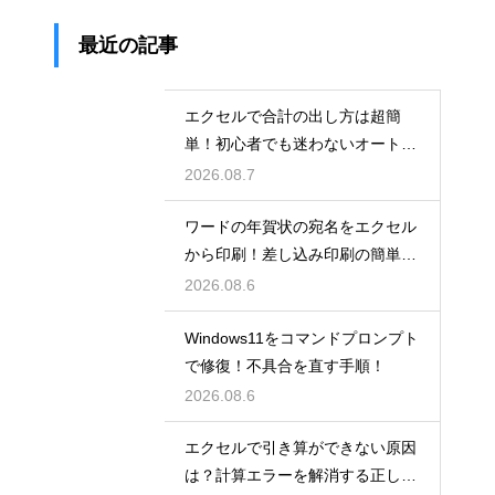
最近の記事
エクセルで合計の出し方は超簡
単！初心者でも迷わないオートS
UM術！
2026.08.7
ワードの年賀状の宛名をエクセル
から印刷！差し込み印刷の簡単手
順！
2026.08.6
Windows11をコマンドプロンプト
で修復！不具合を直す手順！
2026.08.6
エクセルで引き算ができない原因
は？計算エラーを解消する正しい