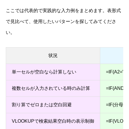
ここでは代表的で実践的な入力例をまとめます。表形式
で見比べて、使用したいパターンを探してみてくださ
い。
状況
単一セルが空白なら計算しない
=IF(A2=””,”
複数セルが入力されている時のみ計算
=IF(AND(A2
割り算でゼロまたは空白回避
=IF(分母セル
VLOOKUPで検索結果空白時の表示制御
=IF(VLO