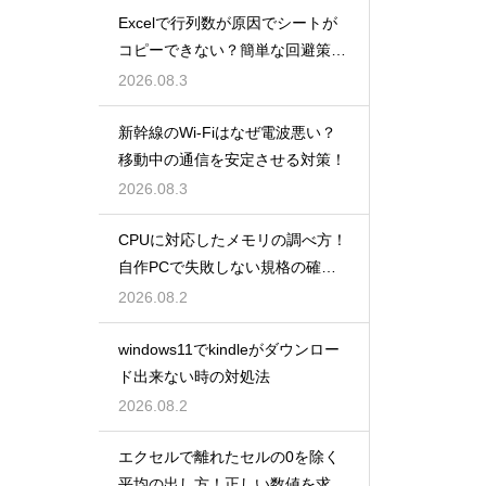
Excelで行列数が原因でシートが
コピーできない？簡単な回避策を
解説
2026.08.3
新幹線のWi-Fiはなぜ電波悪い？
移動中の通信を安定させる対策！
2026.08.3
CPUに対応したメモリの調べ方！
自作PCで失敗しない規格の確認
手順
2026.08.2
windows11でkindleがダウンロー
ド出来ない時の対処法
2026.08.2
エクセルで離れたセルの0を除く
平均の出し方！正しい数値を求め