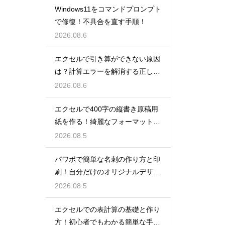
Windows11をコマンドプロンプト
で修復！不具合を直す手順！
2026.08.6
エクセルで引き算ができない原因
は？計算エラーを解消する正しい
手順
2026.08.6
エクセルで400字の縦書き原稿用
紙を作る！綺麗なフォーマット
術！
2026.08.5
パワポで簡単な名刺の作り方と印
刷！自分だけのオリジナルデザイ
ン
2026.08.5
エクセルでの表計算の基礎と作り
方！初心者でもわかる簡単な手順