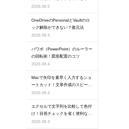
を紹介
2026.08.5
OneDriveのPersonalとVaultのロ
ック解除ができない？復元法
2026.08.4
パワポ（PowerPoint）のルーラー
の回転術！図形配置のコツ
2026.08.4
Macで矢印を素早く入力するショ
ートカット！文章作成のスピード
を上げる
2026.08.4
エクセルで文字列を比較して色付
け！目視チェックを省く便利な関
数
2026.08.3