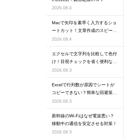
2026.08.4
Macで矢印を素早く入力するショ
ートカット！文章作成のスピード
を上げる
2026.08.4
エクセルで文字列を比較して色付
け！目視チェックを省く便利な関
数
2026.08.3
Excelで行列数が原因でシートが
コピーできない？簡単な回避策を
解説
2026.08.3
新幹線のWi-Fiはなぜ電波悪い？
移動中の通信を安定させる対策！
2026.08.3