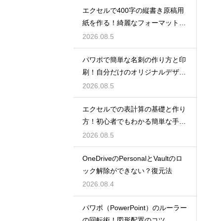
エクセルで400字の縦書き原稿用
紙を作る！綺麗なフォーマット
術！
2026.08.5
パワポで簡単な名刺の作り方と印
刷！自分だけのオリジナルデザイ
ン
2026.08.5
エクセルでの表計算の基礎と作り
方！初心者でもわかる簡単な手順
を紹介
2026.08.5
OneDriveのPersonalとVaultのロ
ック解除ができない？復元法
2026.08.4
パワポ（PowerPoint）のルーラー
の回転術！図形配置のコツ