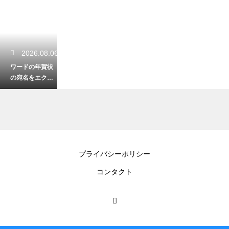
2026.08.06
ワードの年賀状
の宛名をエクセ
ルから印刷！差
し込み印刷の簡
単手順！
2026.08.06
プライバシーポリシー
Windows11をコ
コンタクト
マンドプロンプ
トで修復！不具
合を直す手順！