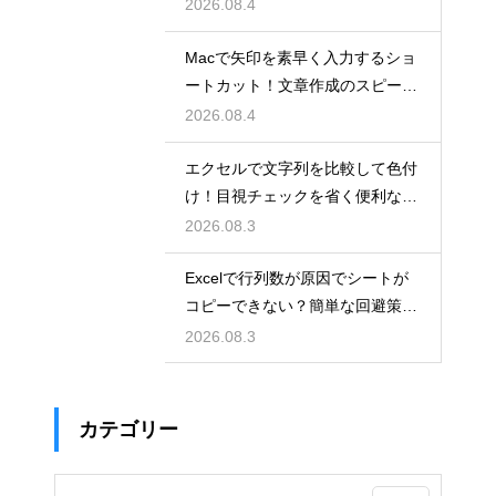
2026.08.4
Macで矢印を素早く入力するショ
ートカット！文章作成のスピード
を上げる
2026.08.4
エクセルで文字列を比較して色付
け！目視チェックを省く便利な関
数
2026.08.3
Excelで行列数が原因でシートが
コピーできない？簡単な回避策を
解説
2026.08.3
カテゴリー