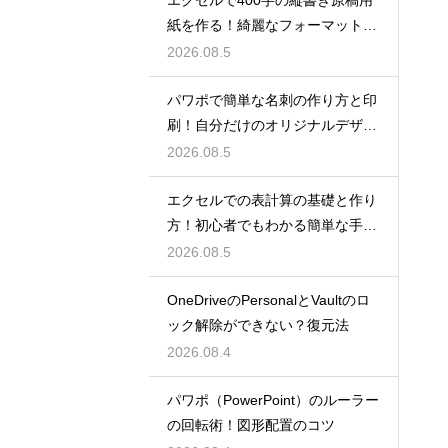
紙を作る！綺麗なフォーマット
術！
2026.08.5
パワポで簡単な名刺の作り方と印
刷！自分だけのオリジナルデザイ
ン
2026.08.5
エクセルでの表計算の基礎と作り
方！初心者でもわかる簡単な手順
を紹介
2026.08.5
OneDriveのPersonalとVaultのロ
ック解除ができない？復元法
2026.08.4
パワポ（PowerPoint）のルーラー
の回転術！図形配置のコツ