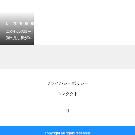
2026.08.09
エクセルの縦一
列の足し算が0に
なる？計算され
ない原因と正し
い対処法
2026.08.09
プライバシーポリシー
パソコンにOffice
コンタクト
は不要？互換ソ
フトや無料ツー
ルで代用する方
法
copyright all rights reserved
2026.08.09