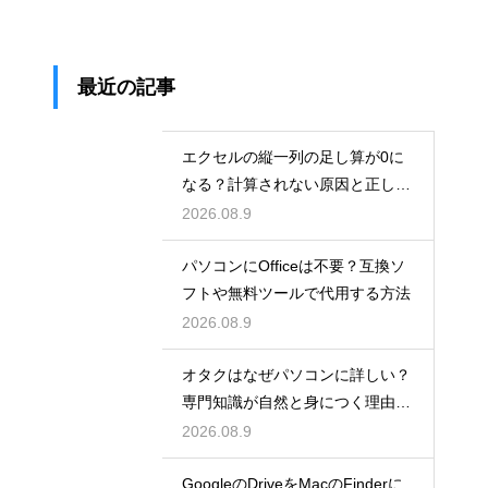
最近の記事
エクセルの縦一列の足し算が0に
なる？計算されない原因と正しい
対処法
2026.08.9
パソコンにOfficeは不要？互換ソ
フトや無料ツールで代用する方法
2026.08.9
オタクはなぜパソコンに詳しい？
専門知識が自然と身につく理由を
考察
2026.08.9
GoogleのDriveをMacのFinderに