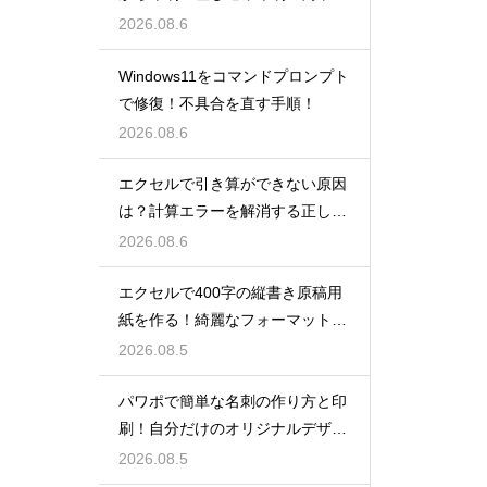
順！
2026.08.6
Windows11をコマンドプロンプト
で修復！不具合を直す手順！
2026.08.6
エクセルで引き算ができない原因
は？計算エラーを解消する正しい
手順
2026.08.6
エクセルで400字の縦書き原稿用
紙を作る！綺麗なフォーマット
術！
2026.08.5
パワポで簡単な名刺の作り方と印
刷！自分だけのオリジナルデザイ
ン
2026.08.5