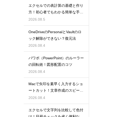
エクセルでの表計算の基礎と作り
方！初心者でもわかる簡単な手順
を紹介
2026.08.5
OneDriveのPersonalとVaultのロ
ック解除ができない？復元法
2026.08.4
パワポ（PowerPoint）のルーラー
の回転術！図形配置のコツ
2026.08.4
Macで矢印を素早く入力するショ
ートカット！文章作成のスピード
を上げる
2026.08.4
エクセルで文字列を比較して色付
け！目視チェックを省く便利な関