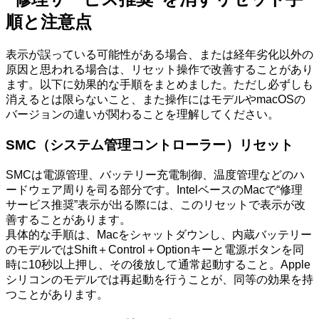
順と注意点
表示が誤っている可能性がある場合、または経年劣化以外の
原因と思われる場合は、リセット操作で改善することがあり
ます。以下に効果的な手順をまとめました。ただし必ずしも
消えるとは限らないこと、また操作にはモデルやmacOSの
バージョンの違いが関わることを理解してください。
SMC（システム管理コントローラー）リセット
SMCは電源管理、バッテリー充電制御、温度管理などのハ
ードウェア周りを司る部分です。IntelベースのMacで“修理
サービス推奨”表示が出る際には、このリセットで表示が改
善することがあります。
具体的な手順は、Macをシャットダウンし、内蔵バッテリー
のモデルではShift＋Control＋Optionキーと電源ボタンを同
時に10秒以上押し、その後放して通常起動すること。Apple
シリコンのモデルでは再起動を行うことが、同等の効果を持
つことがあります。