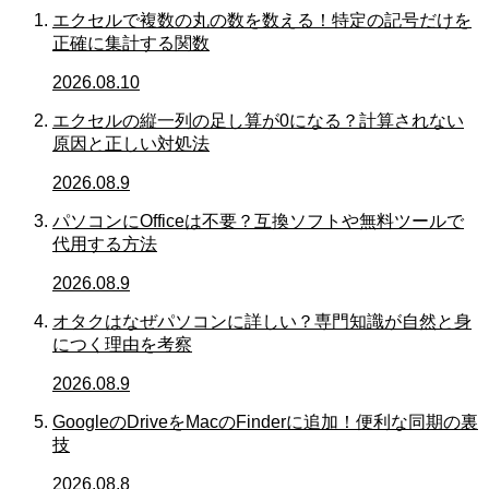
エクセルで複数の丸の数を数える！特定の記号だけを
正確に集計する関数
2026.08.10
エクセルの縦一列の足し算が0になる？計算されない
原因と正しい対処法
2026.08.9
パソコンにOfficeは不要？互換ソフトや無料ツールで
代用する方法
2026.08.9
オタクはなぜパソコンに詳しい？専門知識が自然と身
につく理由を考察
2026.08.9
GoogleのDriveをMacのFinderに追加！便利な同期の裏
技
2026.08.8