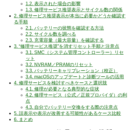
1.2.
表示された場合の影響
1.3.
修理サービス推奨表示とサイクル数の関係
2.
修理サービス推奨表示が本当に必要かどうか確認す
る手順
2.1.
バッテリーの状態を確認する方法
2.2.
サイクル数を調べる
2.3.
充電容量（最大容量）を確認する
3.
“修理サービス推奨”を消すリセット手順と注意点
3.1.
SMC（システム管理コントローラー）リセ
ット
3.2.
NVRAM／PRAMのリセット
3.3.
バッテリーキャリブレーション（校正）
3.4.
macOSのアップデートと診断ツールの活用
4.
修理サービスを検討すべきケースと選択肢
4.1.
修理が必要となる典型的な症状
4.2.
修理サービス（公式／正規プロバイダ）の利
点
4.3.
自分でバッテリー交換をする際の注意点
5.
誤表示や表示が改善する可能性があるケース比較
6.
まとめ