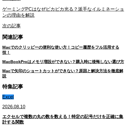
ゲーミングPCはなぜピカピカ光る？派手なイルミネーショ
ンの理由を解説
次の記事
関連記事
Macでのクリッピーの便利な使い方！コピー履歴をフル活用する
技！
MacBookProはメモリ増設ができない？購入時に後悔しない選び方
Macで矢印のショートカットができない？原因と解決方法を徹底解
説
特集記事
Excel
2026.08.10
エクセルで複数の丸の数を数える！特定の記号だけを正確に集
計する関数