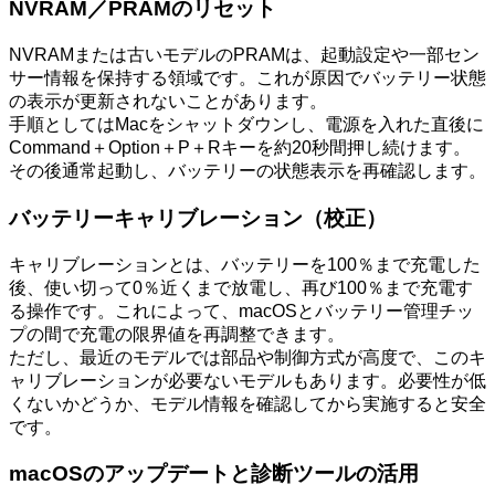
NVRAM／PRAMのリセット
NVRAMまたは古いモデルのPRAMは、起動設定や一部セン
サー情報を保持する領域です。これが原因でバッテリー状態
の表示が更新されないことがあります。
手順としてはMacをシャットダウンし、電源を入れた直後に
Command＋Option＋P＋Rキーを約20秒間押し続けます。
その後通常起動し、バッテリーの状態表示を再確認します。
バッテリーキャリブレーション（校正）
キャリブレーションとは、バッテリーを100％まで充電した
後、使い切って0％近くまで放電し、再び100％まで充電す
る操作です。これによって、macOSとバッテリー管理チッ
プの間で充電の限界値を再調整できます。
ただし、最近のモデルでは部品や制御方式が高度で、このキ
ャリブレーションが必要ないモデルもあります。必要性が低
くないかどうか、モデル情報を確認してから実施すると安全
です。
macOSのアップデートと診断ツールの活用