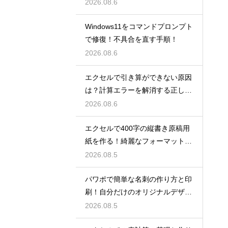
順！
2026.08.6
Windows11をコマンドプロンプト
で修復！不具合を直す手順！
2026.08.6
エクセルで引き算ができない原因
は？計算エラーを解消する正しい
手順
2026.08.6
エクセルで400字の縦書き原稿用
紙を作る！綺麗なフォーマット
術！
2026.08.5
パワポで簡単な名刺の作り方と印
刷！自分だけのオリジナルデザイ
ン
2026.08.5