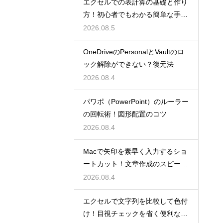
エクセルでの表計算の基礎と作り
方！初心者でもわかる簡単な手順
を紹介
2026.08.5
OneDriveのPersonalとVaultのロ
ック解除ができない？復元法
2026.08.4
パワポ（PowerPoint）のルーラー
の回転術！図形配置のコツ
2026.08.4
Macで矢印を素早く入力するショ
ートカット！文章作成のスピード
を上げる
2026.08.4
エクセルで文字列を比較して色付
け！目視チェックを省く便利な関