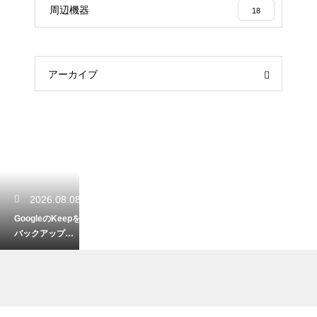
周辺機器
18
アーカイブ
2026.08.08
GoogleのKeepを
バックアップ！
大切なメモを確
実に残す技！