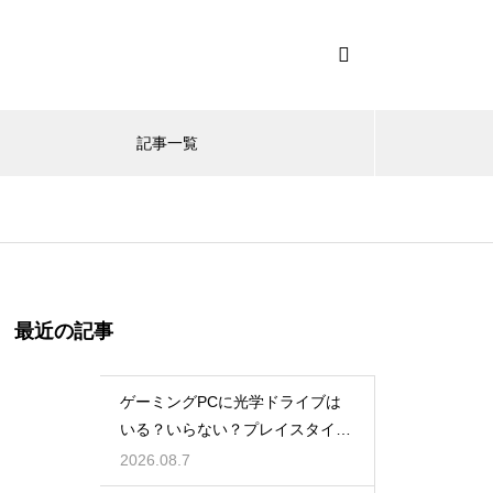
記事一覧
最近の記事
ゲーミングPCに光学ドライブは
いる？いらない？プレイスタイル
で判断
2026.08.7