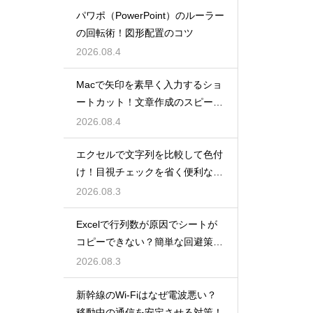
パワポ（PowerPoint）のルーラー
の回転術！図形配置のコツ
2026.08.4
Macで矢印を素早く入力するショ
ートカット！文章作成のスピード
を上げる
2026.08.4
エクセルで文字列を比較して色付
け！目視チェックを省く便利な関
数
2026.08.3
Excelで行列数が原因でシートが
コピーできない？簡単な回避策を
解説
2026.08.3
新幹線のWi-Fiはなぜ電波悪い？
移動中の通信を安定させる対策！