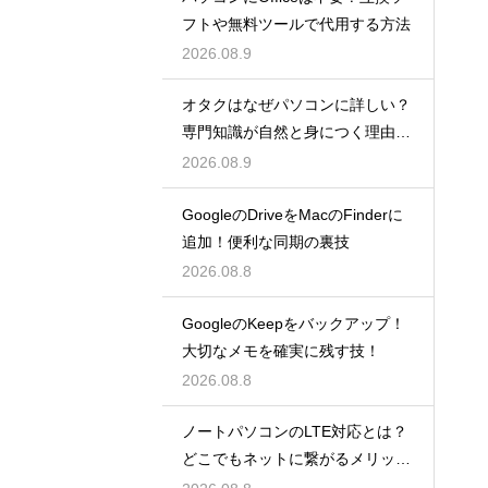
フトや無料ツールで代用する方法
2026.08.9
オタクはなぜパソコンに詳しい？
専門知識が自然と身につく理由を
考察
2026.08.9
GoogleのDriveをMacのFinderに
追加！便利な同期の裏技
2026.08.8
GoogleのKeepをバックアップ！
大切なメモを確実に残す技！
2026.08.8
ノートパソコンのLTE対応とは？
どこでもネットに繋がるメリット
解説