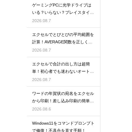
ゲーミングPCに光学ドライブは
いる？いらない？プレイスタイル
で判断
2026.08.7
エクセルでとびとびの平均範囲を
計算！AVERAGE関数を正しく使
うコツ
2026.08.7
エクセルで合計の出し方は超簡
単！初心者でも迷わないオートS
UM術！
2026.08.7
ワードの年賀状の宛名をエクセル
から印刷！差し込み印刷の簡単手
順！
2026.08.6
Windows11をコマンドプロンプト
で修復！不具合を直す手順！