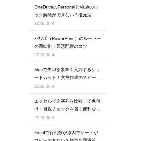
OneDriveのPersonalとVaultのロ
ック解除ができない？復元法
2026.08.4
パワポ（PowerPoint）のルーラー
の回転術！図形配置のコツ
2026.08.4
Macで矢印を素早く入力するショ
ートカット！文章作成のスピード
を上げる
2026.08.4
エクセルで文字列を比較して色付
け！目視チェックを省く便利な関
数
2026.08.3
Excelで行列数が原因でシートが
コピーできない？簡単な回避策を