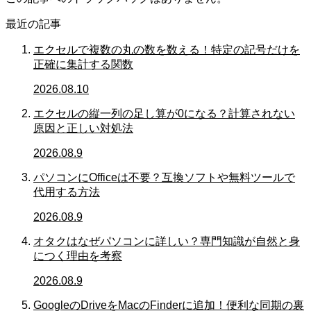
最近の記事
エクセルで複数の丸の数を数える！特定の記号だけを
正確に集計する関数
2026.08.10
エクセルの縦一列の足し算が0になる？計算されない
原因と正しい対処法
2026.08.9
パソコンにOfficeは不要？互換ソフトや無料ツールで
代用する方法
2026.08.9
オタクはなぜパソコンに詳しい？専門知識が自然と身
につく理由を考察
2026.08.9
GoogleのDriveをMacのFinderに追加！便利な同期の裏