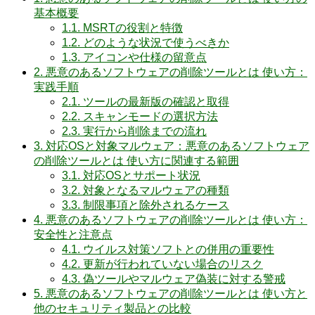
基本概要
1.1.
MSRTの役割と特徴
1.2.
どのような状況で使うべきか
1.3.
アイコンや仕様の留意点
2.
悪意のあるソフトウェアの削除ツールとは 使い方：
実践手順
2.1.
ツールの最新版の確認と取得
2.2.
スキャンモードの選択方法
2.3.
実行から削除までの流れ
3.
対応OSと対象マルウェア：悪意のあるソフトウェア
の削除ツールとは 使い方に関連する範囲
3.1.
対応OSとサポート状況
3.2.
対象となるマルウェアの種類
3.3.
制限事項と除外されるケース
4.
悪意のあるソフトウェアの削除ツールとは 使い方：
安全性と注意点
4.1.
ウイルス対策ソフトとの併用の重要性
4.2.
更新が行われていない場合のリスク
4.3.
偽ツールやマルウェア偽装に対する警戒
5.
悪意のあるソフトウェアの削除ツールとは 使い方と
他のセキュリティ製品との比較