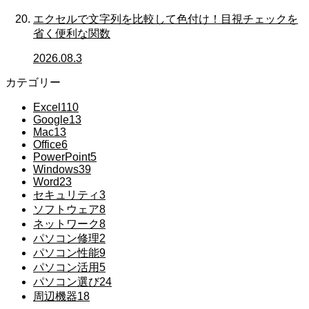
エクセルで文字列を比較して色付け！目視チェックを
省く便利な関数
2026.08.3
カテゴリー
Excel
110
Google
13
Mac
13
Office
6
PowerPoint
5
Windows
39
Word
23
セキュリティ
3
ソフトウェア
8
ネットワーク
8
パソコン修理
2
パソコン性能
9
パソコン活用
5
パソコン選び
24
周辺機器
18