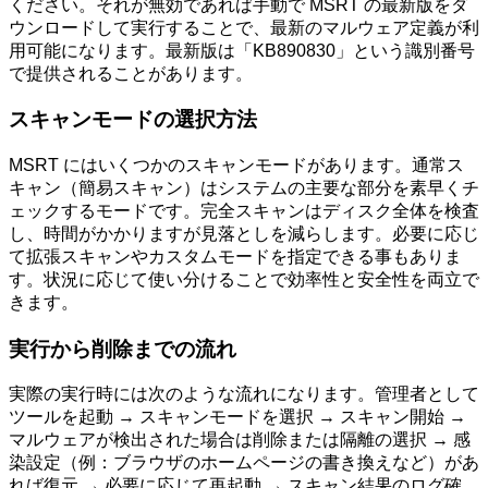
ください。それが無効であれば手動で MSRT の最新版をダ
ウンロードして実行することで、最新のマルウェア定義が利
用可能になります。最新版は「KB890830」という識別番号
で提供されることがあります。
スキャンモードの選択方法
MSRT にはいくつかのスキャンモードがあります。通常ス
キャン（簡易スキャン）はシステムの主要な部分を素早くチ
ェックするモードです。完全スキャンはディスク全体を検査
し、時間がかかりますが見落としを減らします。必要に応じ
て拡張スキャンやカスタムモードを指定できる事もありま
す。状況に応じて使い分けることで効率性と安全性を両立で
きます。
実行から削除までの流れ
実際の実行時には次のような流れになります。管理者として
ツールを起動 → スキャンモードを選択 → スキャン開始 →
マルウェアが検出された場合は削除または隔離の選択 → 感
染設定（例：ブラウザのホームページの書き換えなど）があ
れば復元 → 必要に応じて再起動 → スキャン結果のログ確