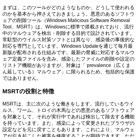
まずは、このツールがどのようなものか、どうして使われる
のかを基本から押さえておきましょう。悪意のあるソフトウ
ェアの削除ツール（Windows Malicious Software Removal
Tool、MSRT）は、Windowsに標準で搭載されており、流行
中のマルウェアを検出・削除する目的で設計されています。
常駐型のウイルス対策ソフトとは異なり、感染後の事後的な
対応を専門としています。Windows Updateを通じて毎月最
新版が配布される仕組みです。最新の脅威に対応するマルウ
ェア定義ファイルを含み、感染したファイルの削除や設定の
リストア機能がありますが、対象は「 prevalence（広くま
ん延している）マルウェア」に限られるため、包括的な保護
ではありません。
MSRTの役割と特徴
MSRTは、主に次のような働きをします。流行しているウイ
ルス、ワーム、トロイの木馬などの悪意のあるソフトウェア
を対象として、それが実行中であれば検出して除去する機能
を持っています。また、感染によって変更されたブラウザの
設定などを元に戻すこともあります。これにより、マルウェ
アが引き起こした被害を修復することが期待できます。ただ