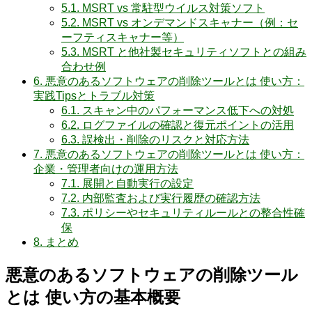
5.1.
MSRT vs 常駐型ウイルス対策ソフト
5.2.
MSRT vs オンデマンドスキャナー（例：セ
ーフティスキャナー等）
5.3.
MSRT と他社製セキュリティソフトとの組み
合わせ例
6.
悪意のあるソフトウェアの削除ツールとは 使い方：
実践Tipsとトラブル対策
6.1.
スキャン中のパフォーマンス低下への対処
6.2.
ログファイルの確認と復元ポイントの活用
6.3.
誤検出・削除のリスクと対応方法
7.
悪意のあるソフトウェアの削除ツールとは 使い方：
企業・管理者向けの運用方法
7.1.
展開と自動実行の設定
7.2.
内部監査および実行履歴の確認方法
7.3.
ポリシーやセキュリティルールとの整合性確
保
8.
まとめ
悪意のあるソフトウェアの削除ツール
とは 使い方の基本概要