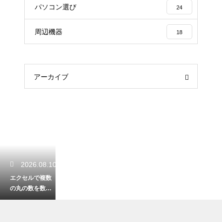
パソコン選び
24
周辺機器
18
アーカイブ
2026.08.10
エクセルで複数
の丸の数を数え
る！特定の記号
だけを正確に集
計する関数