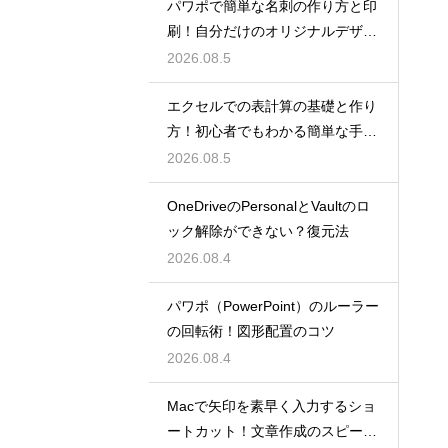
パワポで簡単な名刺の作り方と印
刷！自分だけのオリジナルデザイ
ン
2026.08.5
エクセルでの表計算の基礎と作り
方！初心者でもわかる簡単な手順
を紹介
2026.08.5
OneDriveのPersonalとVaultのロ
ック解除ができない？復元法
2026.08.4
パワポ（PowerPoint）のルーラー
の回転術！図形配置のコツ
2026.08.4
Macで矢印を素早く入力するショ
ートカット！文章作成のスピード